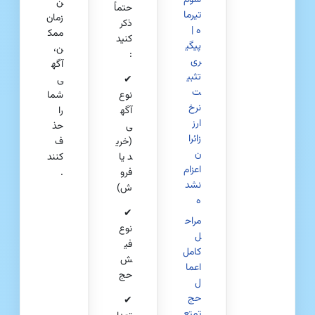
سوم
ن
حتماً
تیرما
زمان
ذکر
ه |
ممک
کنید
پیگی
ن،
:
ری
آگه
تثبی
✔
ی
ت
نوع
شما
نرخ
آگه
را
ارز
ی
حذ
زائرا
(خری
ف
ن
د یا
کنند
اعزام‌
فرو
.
نشد
ش)
ه
✔
مراح
نوع
ل
فی
کامل
ش
اعما
حج
ل
حج
✔
تمتع