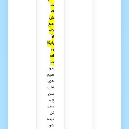
ت
فی
ش‌
حج
کام
لاً
رایگا
ن
اس
ت
–
بدون
هیچ
هزین
ه‌ای،
سری
ع و
مطم
ئن
دیده
شوی