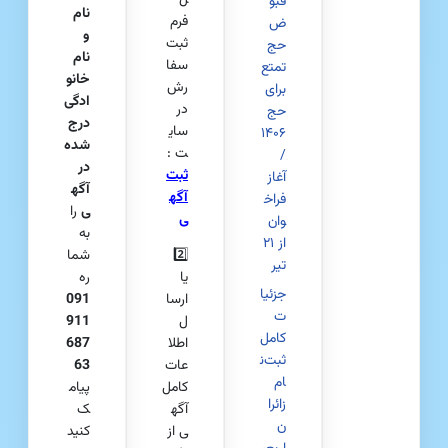
قبو
نام
فرم
ض
و
ثبت
حج
نام
سفا
تمتع
خانو
رش
برای
ادگی
در
حج
درج‌
سای
۱۴۰۶
شده
ت :
/
در
ثبت
آغاز
آگه
آگه
فراخ
ی
را
ی
وان
به
از ۲۱
2️⃣
شما
تیر
یا
ره
جزئیا
ارسا
091
ت
ل
911
کامل
اطلا
687
ثبت‌ن
عات
63
ام
کامل
پیام
زائرا
آگه
ک
ن
ی از
کنید