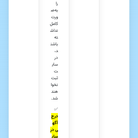
را
به‌ص
ورت
کامل
نداش
ته
باشن
د،
در
سای
ت
ثبت
نخوا
هند
شد.
✅
درج
آگه
ی در
سای