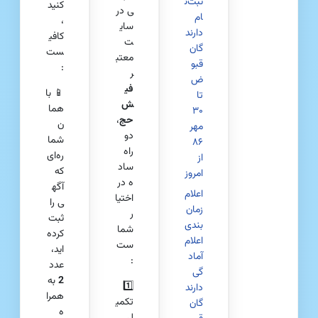
ثبت‌ن
کنید
ی در
ام
،
سای
دارند
کافی
ت
گان
ست
معتب
قبو
:
ر
ض
فی
📱 با
تا
ش‌
هما
۳۰
حج
،
ن
مهر
دو
شما
۸۶
راه
ره‌ای
از
ساد
که
امروز
ه در
آگه
اعلام
اختیا
ی را
زمان‌
ر
ثبت
بندی
شما
کرده‌
اعلام
ست
اید،
آماد
:
عدد
گی
2
به
1️⃣
دارند
همرا
تکمی
گان
ه
ل