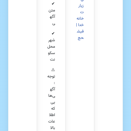
✔
زیار
متن
ت
آگه
خانه
ی
خدا |
فیش
✔
حج
شهر
محل
سکو
نت
⚠️
توجه
:
آگه
ی‌ها
یی
که
اطلا
عات
بالا