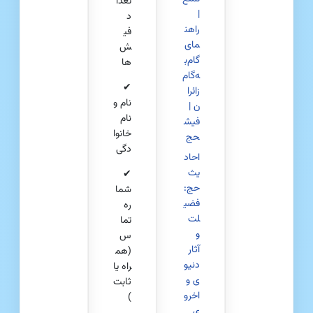
تعدا
|
د
راهن
فی
مای
ش‌
گام‌ب
ها
ه‌گام
✔
زائرا
نام و
ن |
نام
فیش
خانوا
حج
دگی
احاد
یث
✔
حج:
شما
فضی
ره
لت
تما
و
س
آثار
(هم
دنیو
راه یا
ی و
ثابت
اخرو
)
ی