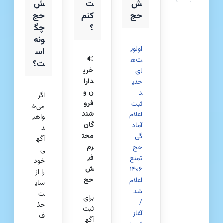
ش
ت
ش‌
حج
کنم
حج
؟
چگ
ونه
اولوی
اس
🔊
ت‌ه
ت؟
خری
ای
دارا
جدی
ن و
د
اگر
فرو
ثبت
می‌خ
شند
اعلام
واهی
گان
آماد
د
محت
گی
آگه
رم
حج
ی
فی
تمتع
خود
ش
۱۴۰۶
را از
حج
اعلام
سای
شد
ت
برای
/
حذ
ثبت
آغاز
ف
آگه