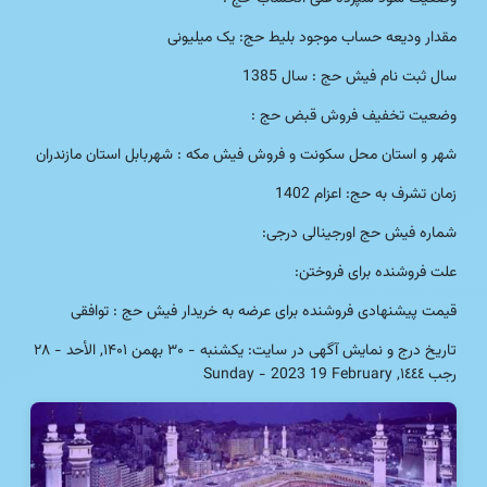
مقدار ودیعه حساب موجود بلیط حج: یک میلیونی
سال ثبت نام فیش حج : سال 1385
وضعیت تخفیف فروش قبض حج :
شهر و استان محل سکونت و فروش فیش مکه : شهربابل استان مازندران
زمان تشرف به حج: اعزام 1402
شماره فیش حج اورجینالی درجی:
علت فروشنده برای فروختن:
قیمت پیشنهادی فروشنده برای عرضه به خریدار فیش حج : توافقی
تاریخ درج و نمایش آگهی در سایت: یکشنبه - ۳۰ بهمن ۱۴۰۱, الأحد - ٢٨
رجب ١٤٤٤, Sunday - 2023 19 February