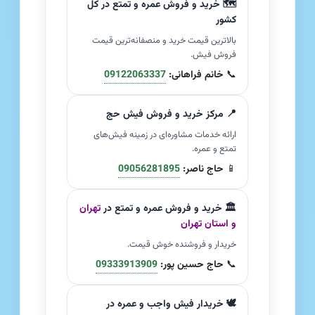
🗺️ خرید و فروش عمره و تمتع در کل
کشور
بالاترین قیمت خرید و منصفانه‌ترین قیمت
فروش فیش.
📞
خانم فراهانی:
09122063337
📍 مرکز خرید و فروش فیش حج
ارائه خدمات مشاوره‌ای در زمینه فیش‌های
تمتع و عمره.
📱
حاج ناصر:
09056281895
🏛️ خرید و فروش عمره و تمتع در
تهران
و استان تهران
خریدار و فروشنده خوش قیمت.
📞
حاج حسین پور:
09333913909
🕊️ خریدار فیش واجب و عمره در