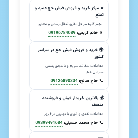
⭐ مرکز خرید و فروش فیش حج عمره و
تمتع
انجام کلیه مراحل نقل‌وانتقال رسمی و معتبر.
📱
خانم کریمی:
09196784089
🌍 خرید و فروش فیش حج در سراسر
کشور
معاملات شفاف، سریع و با مجوز رسمی
سازمان حج.
📞
حاج صالح:
09126890334
💰 بالاترین خریدار فیش و فروشنده
منصف
معاملات نقدی و فوری با بهترین نرخ روز.
📞
حاج محمد حسینی:
09399491684