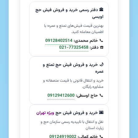
🕋 دفتر رسمی خرید و فروش فیش حج
اویسی
بهترین قیمت فیش‌های تمتع و عمره؛ با
اطمینان معامله کنید.
📞
خانم محمدی:
09128402514
☎️
دفتر:
021-77325458
🌙 خرید و فروش فیش حج تمتع و
عمره
خرید و انتقال قانونی با قیمت منصفانه و
مشاوره رایگان.
📞
حاج اوسطی:
09129412600
🌆 خرید و فروش فیش حج
ویژه تهران
نقل و انتقال با تاییدیه رسمی سازمان حج و
زیارت استان
📞
خانم کمالی:
09124919002