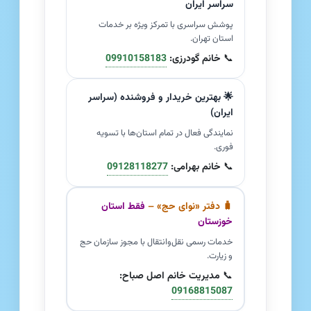
سراسر ایران
پوشش سراسری با تمرکز ویژه بر خدمات
استان تهران.
📞
خانم گودرزی:
09910158183
🌟 بهترین خریدار و فروشنده (سراسر
ایران)
نمایندگی فعال در تمام استان‌ها با تسویه
فوری.
📞
خانم بهرامی:
09128118277
🧳 دفتر «نوای حج» –
فقط استان
خوزستان
خدمات رسمی نقل‌وانتقال با مجوز سازمان حج
و زیارت.
📞
مدیریت خانم اصل صباح:
09168815087