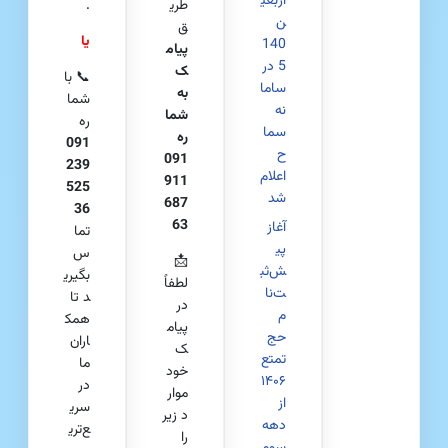
اربعی
طری
.
ن
ق
یا
140
پیام
5 در
ک
📞 با
ساما
به
شما
نه
شما
ره
سما
ره
091
ح
091
239
اعلام
911
525
شد
687
36
63
آغاز
تما
پی
س
📩
ش‌ثب
بگیری
لطفاً
ت‌نا
د تا
در
م
همک
پیام
حج
اران
ک
تمتع
ما
خود
۱۴۰۶
در
موار
از
سری
د زیر
دهه
ع‌تری
را