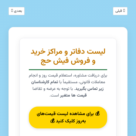
مطلب قبلی: دو فروشنده فیش حج تمتع(واجب) از استان تهران جهت انتقال فوری
مطلب بعدی: فرو
قبلی
بعدی
لیست دفاتر و مراکز خرید
و فروش فیش حج
برای دریافت مشاوره، استعلام قیمت روز و انجام
معاملات قانونی، مستقیماً با
تمام کارشناسان
زیر تماس بگیرید
. با توجه به عرضه و تقاضا
قیمت ها متغیر
است.
💰 برای مشاهده لیست قیمت‌های
به‌روز کلیک کنید 💰