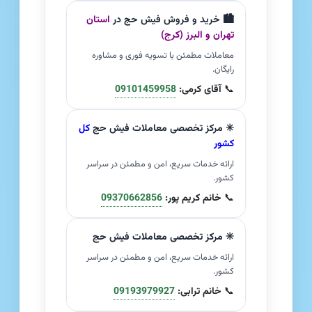
🏙️ خرید و فروش فیش حج در
استان
تهران و البرز (کرج)
معاملات مطمئن با تسویه فوری و مشاوره
رایگان.
📞
آقای کرمی:
09101459958
✳️ مرکز تخصصی معاملات فیش حج
کل
کشور
ارائه خدمات سریع، امن و مطمئن در سراسر
کشور.
📞
خانم کریم پور:
09370662856
✳️ مرکز تخصصی معاملات فیش حج
ارائه خدمات سریع، امن و مطمئن در سراسر
کشور.
📞
خانم ترابی:
09193979927