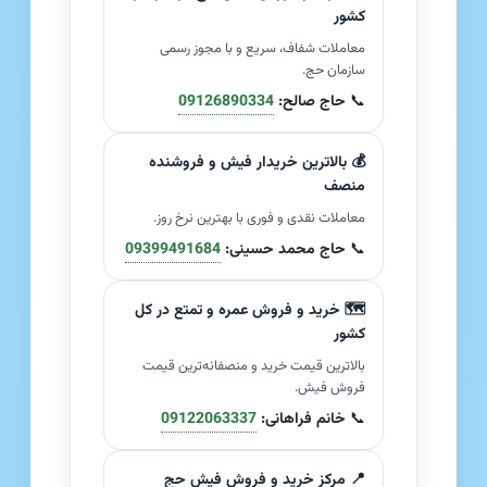
کشور
معاملات شفاف، سریع و با مجوز رسمی
سازمان حج.
📞
حاج صالح:
09126890334
💰 بالاترین خریدار فیش و فروشنده
منصف
معاملات نقدی و فوری با بهترین نرخ روز.
📞
حاج محمد حسینی:
09399491684
🗺️ خرید و فروش عمره و تمتع در کل
کشور
بالاترین قیمت خرید و منصفانه‌ترین قیمت
فروش فیش.
📞
خانم فراهانی:
09122063337
📍 مرکز خرید و فروش فیش حج