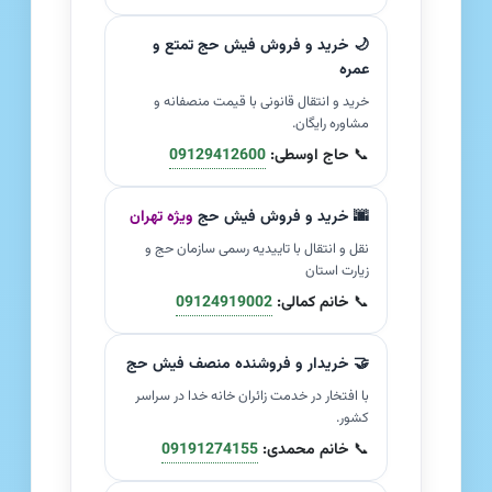
🌙 خرید و فروش فیش حج تمتع و
عمره
خرید و انتقال قانونی با قیمت منصفانه و
مشاوره رایگان.
📞
حاج اوسطی:
09129412600
🌆 خرید و فروش فیش حج
ویژه تهران
نقل و انتقال با تاییدیه رسمی سازمان حج و
زیارت استان
📞
خانم کمالی:
09124919002
🤝 خریدار و فروشنده منصف فیش حج
با افتخار در خدمت زائران خانه خدا در سراسر
کشور.
📞
خانم محمدی:
09191274155