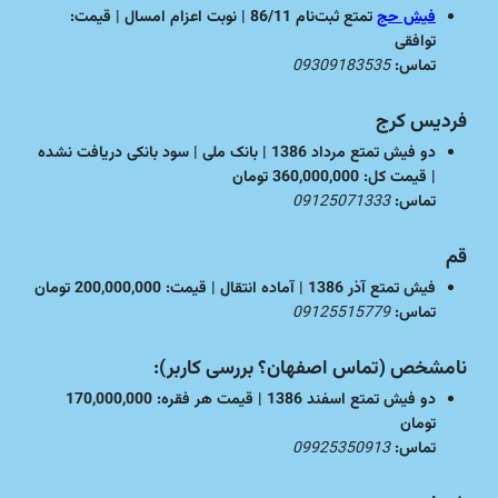
فیش حج
تمتع ثبت‌نام 86/11 | نوبت اعزام امسال | قیمت:
توافقی
تماس:
09309183535
فردیس کرج
دو فیش تمتع مرداد 1386 | بانک ملی | سود بانکی دریافت نشده
| قیمت کل: 360,000,000 تومان
تماس:
09125071333
قم
فیش تمتع آذر 1386 | آماده انتقال | قیمت: 200,000,000 تومان
تماس:
09125515779
نامشخص (تماس اصفهان؟ بررسی کاربر):
دو فیش تمتع اسفند 1386 | قیمت هر فقره: 170,000,000
تومان
تماس:
09925350913