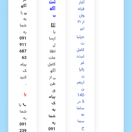
ثبت
آغاز
آگه
آگه
فراخ
ی
را
ی
وان
به
از ۲۱
2️⃣
شما
تیر
یا
ره
جزئیا
ارسا
091
ت
ل
911
کامل
اطلا
687
ثبت‌ن
عات
63
ام
کامل
پیام
زائرا
آگه
ک
ن
ی از
کنید
اربعی
طری
.
ن
ق
یا
140
پیام
5 در
ک
📞 با
ساما
به
شما
نه
شما
ره
سما
ره
091
ح
091
239