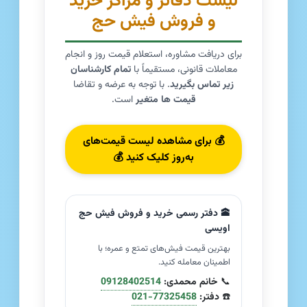
لیست دفاتر و مراکز خرید
و فروش فیش حج
برای دریافت مشاوره، استعلام قیمت روز و انجام
معاملات قانونی، مستقیماً با
تمام کارشناسان
زیر تماس بگیرید
. با توجه به عرضه و تقاضا
قیمت ها متغیر
است.
💰 برای مشاهده لیست قیمت‌های
به‌روز کلیک کنید 💰
🕋 دفتر رسمی خرید و فروش فیش حج
اویسی
بهترین قیمت فیش‌های تمتع و عمره؛ با
اطمینان معامله کنید.
📞
خانم محمدی:
09128402514
☎️
دفتر:
021-77325458