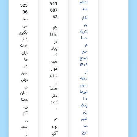
اعلام
911
525
شد
687
36
63
آغاز
تما
پی
س
📩
ش‌ثب
بگیری
لطفاً
ت‌نا
د تا
در
م
همک
پیام
حج
اران
ک
تمتع
ما
خود
۱۴۰۶
در
موار
از
سری
د زیر
دهه
ع‌تری
را
سوم
ن
حتماً
تیرما
زمان
ذکر
ه |
ممک
کنید
پیگی
ن،
:
ری
آگه
تثبی
✔
ی
ت
نوع
شما
نرخ
آگه
را