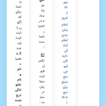
حج
،
ن
مهر
دو
شما
۸۶
راه
ره‌ای
از
ساد
که
امروز
ه در
آگه
اعلام
اختیا
ی را
زمان‌
ر
ثبت
بندی
شما
کرده‌
اعلام
ست
اید،
آماد
:
عدد
گی
2
به
1️⃣
دارند
همرا
تکمی
گان
ه
ل
قبو
نام
فرم
ض
و
ثبت
حج
نام
سفا
تمتع
خانو
رش
برای
ادگی
در
حج
درج‌
سای
۱۴۰۶
شده
ت :
/
در