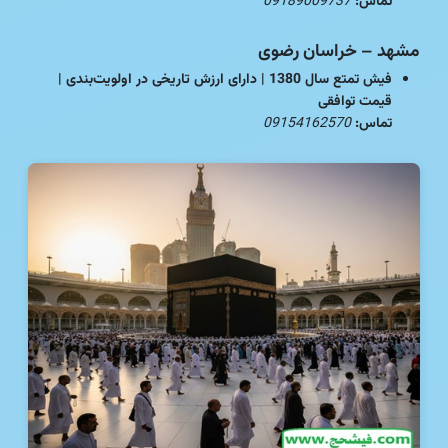
تماس:
09189009737
مشهد – خراسان رضوی
فیش تمتع سال 1380 | دارای ارزش تاریخی در اولویت‌بندی |
قیمت توافقی
تماس:
09154162570