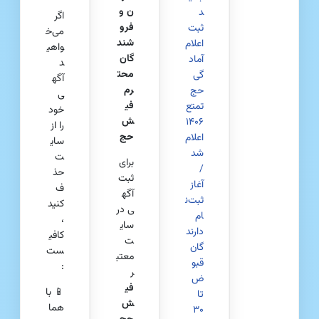
ن و
د
اگر
فرو
ثبت
می‌خ
شند
اعلام
واهی
گان
آماد
د
محت
گی
آگه
رم
حج
ی
فی
تمتع
خود
ش
۱۴۰۶
را از
حج
اعلام
سای
شد
ت
برای
/
حذ
ثبت
آغاز
ف
آگه
ثبت‌ن
کنید
ی در
ام
،
سای
دارند
کافی
ت
گان
ست
معتب
قبو
:
ر
ض
فی
📱 با
تا
ش‌
هما
۳۰