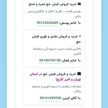
🌆 خرید فروش فیش حج عمره و تمتع
بهترین قیمت - نقل و انتقال در کارگزاری رسمی
زیارتی
📞
خانم یوسفی:
09122042609
⚡ خرید و فروش نقدی و فوری فیش
حج
بالاترین قیمت خرید، تسویه آنی و معامله
قانونی.
📞
خانم فعال:
09190159158
🏙️ خرید و فروش فیش حج در
استان
تهران و البرز (کرج)
معاملات مطمئن با تسویه فوری و مشاوره
رایگان.
📞
آقای کرمی:
09101459958