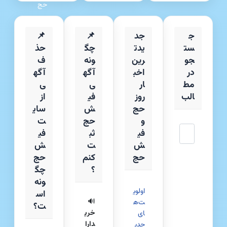
حج
ج
جد
📌
📌
ست
یدت
چگ
حذ
جو
رین
ونه
ف
در
اخب
آگه
آگه
مط
ار
ی
ی
الب
روز
فی
از
حج
ش
سای
و
حج
ت
جستجو
فی
ثب
فی
ش
ت
ش‌
حج
کنم
حج
؟
چگ
ونه
اولوی
اس
🔊
ت‌ه
ت؟
خری
ای
دارا
جدی