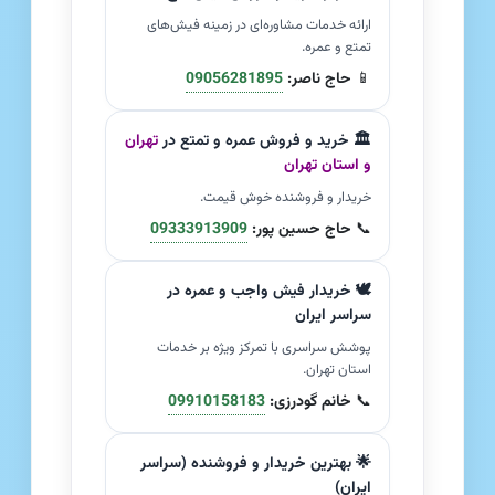
ارائه خدمات مشاوره‌ای در زمینه فیش‌های
تمتع و عمره.
📱
حاج ناصر:
09056281895
🏛️ خرید و فروش عمره و تمتع در
تهران
و استان تهران
خریدار و فروشنده خوش قیمت.
📞
حاج حسین پور:
09333913909
🕊️ خریدار فیش واجب و عمره در
سراسر ایران
پوشش سراسری با تمرکز ویژه بر خدمات
استان تهران.
📞
خانم گودرزی:
09910158183
🌟 بهترین خریدار و فروشنده (سراسر
ایران)