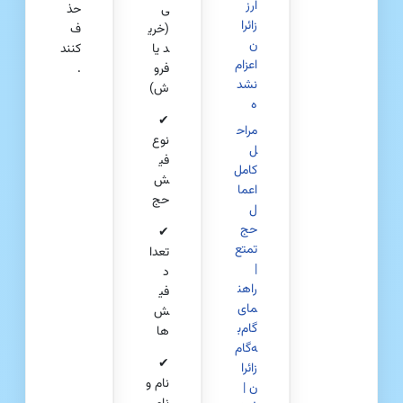
ارز
ی
حذ
زائرا
(خری
ف
ن
د یا
کنند
اعزام‌
فرو
.
نشد
ش)
ه
✔
مراح
نوع
ل
فی
کامل
ش
اعما
حج
ل
حج
✔
تمتع
تعدا
|
د
راهن
فی
مای
ش‌
گام‌ب
ها
ه‌گام
✔
زائرا
نام و
ن |