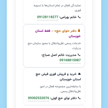
نمایندگی فعال در تمام استان‌ها با تسویه
فوری.
📞
خانم بهرامی:
09128118277
🧳 دفتر «نوای حج» –
فقط استان
خوزستان
خدمات رسمی نقل‌وانتقال با مجوز سازمان حج
و زیارت.
📞
مدیریت خانم اصل صباح:
09168815087
🔥 خرید و فروش فوری فیش حج
استان خوزستان
با سابقه‌ترین مجموعه فعال در امور
نقل‌وانتقال رسمی.
📞
دفتر نوای حج کوتی:
09302532076