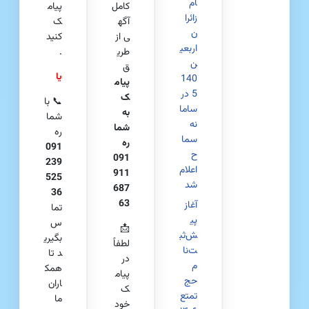
ام
کامل
پیام
زائرا
آگه
ک
ن
ی از
کنید
اربعی
طری
.
ن
ق
یا
140
پیام
5 در
ک
📞 با
ساما
به
شما
نه
شما
ره
سما
ره
091
ح
091
239
اعلام
911
525
شد
687
36
63
آغاز
تما
پی
س
📩
ش‌ثب
بگیری
لطفاً
ت‌نا
د تا
در
م
همک
پیام
حج
اران
ک
تمتع
ما
خود