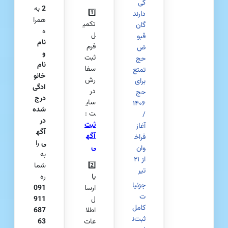
گی
2
به
1️⃣
دارند
همرا
تکمی
گان
ه
ل
قبو
نام
فرم
ض
و
ثبت
حج
نام
سفا
تمتع
خانو
رش
برای
ادگی
در
حج
درج‌
سای
۱۴۰۶
شده
ت :
/
در
ثبت
آغاز
آگه
آگه
فراخ
ی
را
ی
وان
به
از ۲۱
2️⃣
شما
تیر
یا
ره
جزئیا
ارسا
091
ت
ل
911
کامل
اطلا
687
ثبت‌ن
عات
63