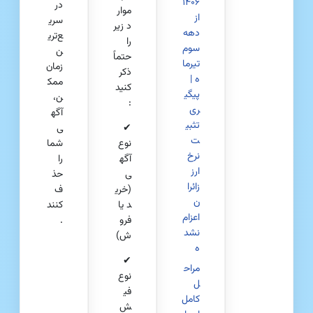
۱۴۰۶
در
موار
از
سری
د زیر
دهه
ع‌تری
را
سوم
ن
حتماً
تیرما
زمان
ذکر
ه |
ممک
کنید
پیگی
ن،
:
ری
آگه
تثبی
✔
ی
ت
نوع
شما
نرخ
آگه
را
ارز
ی
حذ
زائرا
(خری
ف
ن
د یا
کنند
اعزام‌
فرو
.
نشد
ش)
ه
✔
مراح
نوع
ل
فی
کامل
ش