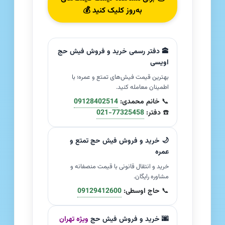
به‌روز کلیک کنید 💰
🕋 دفتر رسمی خرید و فروش فیش حج
اویسی
بهترین قیمت فیش‌های تمتع و عمره؛ با
اطمینان معامله کنید.
📞
خانم محمدی:
09128402514
☎️
دفتر:
021-77325458
🌙 خرید و فروش فیش حج تمتع و
عمره
خرید و انتقال قانونی با قیمت منصفانه و
مشاوره رایگان.
📞
حاج اوسطی:
09129412600
🌆 خرید و فروش فیش حج
ویژه تهران