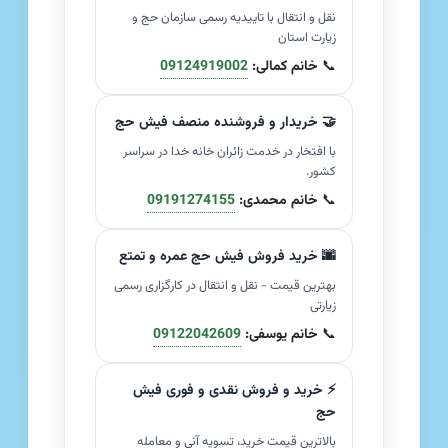
نقل و انتقال با تاییدیه رسمی سازمان حج و
زیارت استان
📞
خانم کمالی:
09124919002
🤝 خریدار و فروشنده منصف فیش حج
با افتخار در خدمت زائران خانه خدا در سراسر
کشور.
📞
خانم محمدی:
09191274155
🌆 خرید فروش فیش حج عمره و تمتع
بهترین قیمت - نقل و انتقال در کارگزاری رسمی
زیارتی
📞
خانم یوسفی:
09122042609
⚡ خرید و فروش نقدی و فوری فیش
حج
بالاترین قیمت خرید، تسویه آنی و معامله