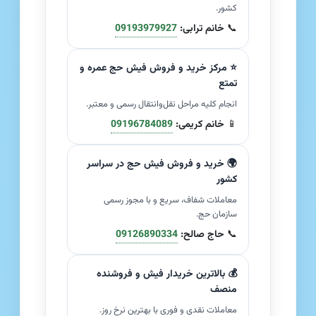
کشور.
📞
خانم ترابی:
09193979927
⭐ مرکز خرید و فروش فیش حج عمره و
تمتع
انجام کلیه مراحل نقل‌وانتقال رسمی و معتبر.
📱
خانم کریمی:
09196784089
🌍 خرید و فروش فیش حج در سراسر
کشور
معاملات شفاف، سریع و با مجوز رسمی
سازمان حج.
📞
حاج صالح:
09126890334
💰 بالاترین خریدار فیش و فروشنده
منصف
معاملات نقدی و فوری با بهترین نرخ روز.