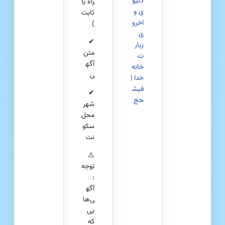
دنیو
راه یا
ی و
ثابت
اخرو
)
ی
✔
زیار
متن
ت
آگه
خانه
ی
خدا |
فیش
✔
حج
شهر
محل
سکو
نت
⚠️
توجه
:
آگه
ی‌ها
یی
که