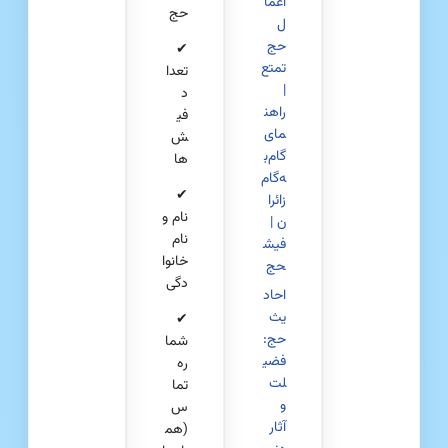
اعما
حج
ل
حج
✔
تمتع
تعدا
|
د
راهن
فی
مای
ش‌
گام‌ب
ها
ه‌گام
✔
زائرا
نام و
ن |
نام
فیش
خانوا
حج
دگی
احاد
یث
✔
حج:
شما
فضی
ره
لت
تما
و
س
آثار
(هم