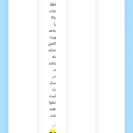
اطلا
عات
بالا
را
به‌ص
ورت
کامل
نداش
ته
باشن
د،
در
سای
ت
ثبت
نخوا
هند
شد.
✅
درج