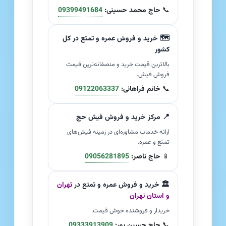
📞
حاج محمد حسینی:
09399491684
🗺️ خرید و فروش عمره و تمتع در کل
کشور
بالاترین قیمت خرید و منصفانه‌ترین قیمت
فروش فیش.
📞
خانم فراهانی:
09122063337
📍 مرکز خرید و فروش فیش حج
ارائه خدمات مشاوره‌ای در زمینه فیش‌های
تمتع و عمره.
📱
حاج ناصر:
09056281895
🏛️ خرید و فروش عمره و تمتع در
تهران
و استان تهران
خریدار و فروشنده خوش قیمت.
📞
حاج حسین پور:
09333913909