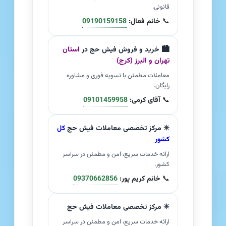
قانونی.
📞
خانم فعال:
09190159158
🏙️ خرید و فروش فیش حج در
استان
تهران و البرز (کرج)
معاملات مطمئن با تسویه فوری و مشاوره
رایگان.
📞
آقای کرمی:
09101459958
✳️ مرکز تخصصی معاملات فیش حج
کل
کشور
ارائه خدمات سریع، امن و مطمئن در سراسر
کشور.
📞
خانم کریم پور:
09370662856
✳️ مرکز تخصصی معاملات فیش حج
ارائه خدمات سریع، امن و مطمئن در سراسر