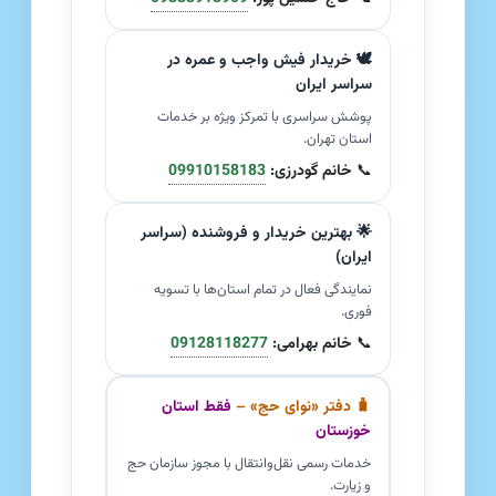
🕊️ خریدار فیش واجب و عمره در
سراسر ایران
پوشش سراسری با تمرکز ویژه بر خدمات
استان تهران.
📞
خانم گودرزی:
09910158183
🌟 بهترین خریدار و فروشنده (سراسر
ایران)
نمایندگی فعال در تمام استان‌ها با تسویه
فوری.
📞
خانم بهرامی:
09128118277
🧳 دفتر «نوای حج» –
فقط استان
خوزستان
خدمات رسمی نقل‌وانتقال با مجوز سازمان حج
و زیارت.