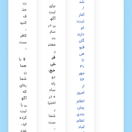
شد
ت
برای
/
حذ
ثبت
آغاز
ف
آگه
ثبت‌ن
کنید
ی در
ام
،
سای
دارند
کافی
ت
گان
ست
معتب
قبو
:
ر
ض
فی
📱 با
تا
ش‌
هما
۳۰
حج
،
ن
مهر
دو
شما
۸۶
راه
ره‌ای
از
ساد
که
امروز
ه در
آگه
اعلام
اختیا
ی را
زمان‌
ر
ثبت
بندی
شما
کرده‌
اعلام
ست
اید،
آماد
:
عدد