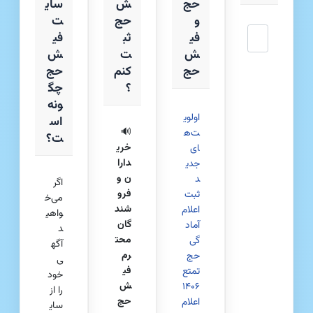
حج
ش
سای
و
حج
ت
جستجو
فی
ثب
فی
ش
ت
ش‌
حج
کنم
حج
؟
چگ
ونه
اولوی
اس
🔊
ت‌ه
ت؟
خری
ای
دارا
جدی
ن و
د
اگر
فرو
ثبت
می‌خ
شند
اعلام
واهی
گان
آماد
د
محت
گی
آگه
رم
حج
ی
فی
تمتع
خود
ش
۱۴۰۶
را از
حج
اعلام
سای