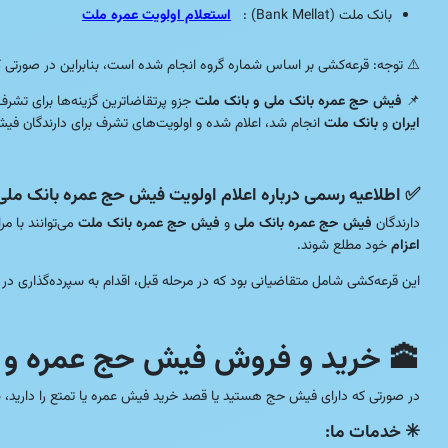
بانک ملت (Bank Mellat) :
استعلام اولویت عمره ملت
⚠️ توجه: قرعه‌کشی بر اساس شماره گروه انجام شده است، بنابراین در صورتی ک
📌
فیش حج عمره بانک ملی و بانک ملت
جزو پرتقاضاترین گزینه‌ها برای تش
ایران
و
بانک ملت
انجام شد، اعلام شده و اولویت‌های تشرف برای دارندگان
✅ اطلاعیه رسمی درباره اعلام اولویت فیش حج عمره بانک ملی
دارندگان
فیش حج عمره بانک ملی
و
فیش حج عمره بانک ملت
می‌توانند با م
اعزام
خود مطلع شوند.
این قرعه‌کشی شامل متقاضیانی بود که در مرحله قبل، اقدام به سپرده‌گذاری در
🕋 خرید و فروش فیش حج عمره و تمت
در صورتی که دارای فیش حج هستید یا قصد خرید فیش عمره یا تمتع را دارید،
د
✳️ خدمات ما: