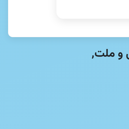
 و ملت,