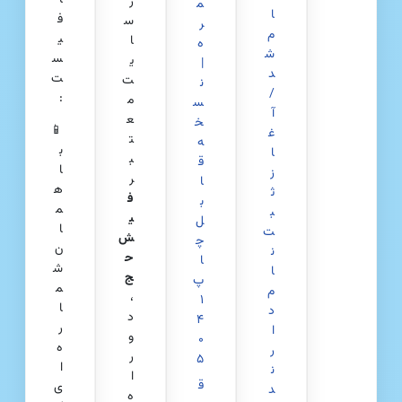
ر
م
ا
ف
س
ر
م
ی
ا
ه
ش
س
ی
|
د
ت
ت
ن
/
:
م
س
آ
ع
خ
📱
غ
ت
ه
ب
ا
ب
ق
ا
ز
ر
ا
ه
ث
ف
ب
م
ب
ی
ل
ا
ت‌
ش‌
چ
ن
ن
ح
ا
ش
ا
ج
پ
م
م
،
۱
ا
د
د
۴
ر
ا
و
۰
ه‌
ر
ر
۵
ا
ن
ا
ق
ی
د
ه