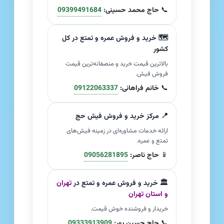
📞
حاج محمد حسینی:
09399491684
🗺️ خرید و فروش عمره و تمتع در کل
کشور
بالاترین قیمت خرید و منصفانه‌ترین قیمت
فروش فیش.
📞
خانم فراهانی:
09122063337
📍 مرکز خرید و فروش فیش حج
ارائه خدمات مشاوره‌ای در زمینه فیش‌های
تمتع و عمره.
📱
حاج ناصر:
09056281895
🏛️ خرید و فروش عمره و تمتع در
تهران
و استان تهران
خریدار و فروشنده خوش قیمت.
📞
حاج حسین پور:
09333913909