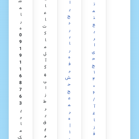
ش
ا
ت
ا
م
ی
م
ع
ا
ج
ت
ا
ر
د
ع
ت
ه
ر
ب
ک
0
ب
ر
ا
9
ا
ا
م
1
ر
ی
ل
9
ه
ح
آ
1
ف
ج
گ
1
ی
۱
ه
6
ش
۴
ی
8
ح
۰
ا
7
ج
۶
ز
6
ع
/
ط
3
م
آ
ر
پ
ر
غ
ی
ی
ه
ا
ق
ا
|
ز
پ
م
۱
ف
ی
ک