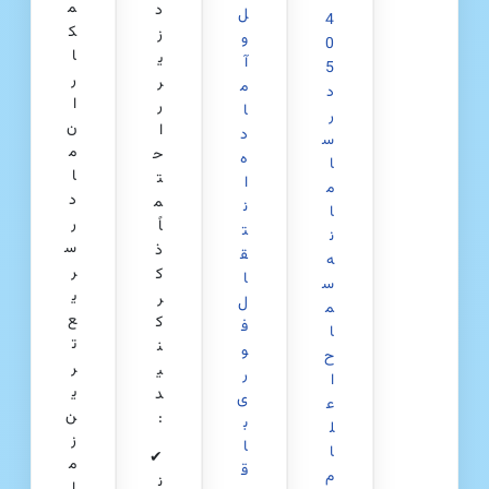
م
د
ل
4
ک
ز
و
0
ا
ی
آ
5
ر
ر
م
د
ا
ر
ا
ر
ن
ا
د
س
م
ح
ه
ا
ا
ت
ا
م
د
م
ن
ا
ر
اً
ت
ن
س
ذ
ق
ه
ر
ک
ا
س
ی
ر
ل
م
ع‌
ک
ف
ا
ت
ن
و
ح
ر
ی
ر
ا
ی
د
ی
ع
ن
:
ب
ل
ز
ا
ا
✔
م
ق
م
ن
ا