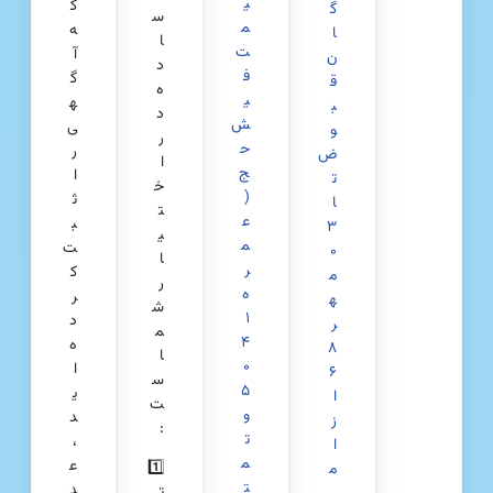
ی
ک
گ
س
م
ه
ا
ا
ت
آ
ن
د
ف
گ
ق
ه
ی
ه
ب
د
ش
ی
و
ر
ح
ر
ض
ا
ج
ا
ت
خ
(
ث
ا
ت
ع
ب
۳
ی
م
ت
۰
ا
ر
ک
م
ر
ه
ر
ه
ش
۱
د
ر
م
۴
ه‌
۸
ا
۰
ا
۶
س
۵
ی
ا
ت
و
د
ز
:
ت
،
ا
م
ع
1️⃣
م
ت
د
ت