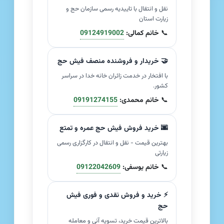
نقل و انتقال با تاییدیه رسمی سازمان حج و
زیارت استان
📞
خانم کمالی:
09124919002
🤝 خریدار و فروشنده منصف فیش حج
با افتخار در خدمت زائران خانه خدا در سراسر
کشور.
📞
خانم محمدی:
09191274155
🌆 خرید فروش فیش حج عمره و تمتع
بهترین قیمت - نقل و انتقال در کارگزاری رسمی
زیارتی
📞
خانم یوسفی:
09122042609
⚡ خرید و فروش نقدی و فوری فیش
حج
بالاترین قیمت خرید، تسویه آنی و معامله