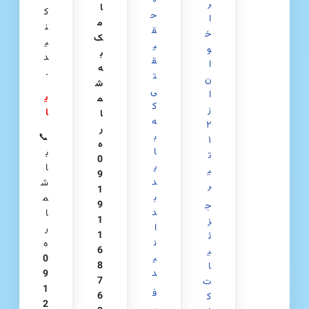
۰
ر
ا
ک
ح
ا
م
ن
ق
خ
ک
ی
ی
و
ب
د
ق
ا
ه
.
ت
ن
ش
ی
ا
ی
م
ک
ز
ا
ا
ه
۲
ر
ب
📞
۱
ه
ا
ب
ت
0
ی
ا
ی
9
د
ش
ر
1
ب
م
9
ج
د
ا
1
ز
ا
ر
1
ئ
ن
ه
6
ی
ی
0
8
ا
د
9
7
ت
1
ف
6
ک
2