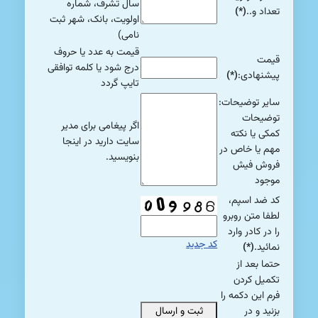
سال تشرف، شماره
تعداد و..
(*)
اولویت، بانک، شهر ثبت
نامی)
قیمت به عدد یا حروف
قیمت
درج شود یا کلمه توافقی
پیشنهادی:
(*)
تایپ گردد
سایر توضیحات:
توضیحات
اگر پیغامی برای مدیر
کمکی یا نکته
سایت دارید در اینجا
مهم یا خاص در
بنویسید.
فروش فیش
موجود
کد ضد اسپم،
لطفا متن روبرو
را در کادر وارد
کد جدید
نمائید.
(*)
حتما بعد از
تکمیل کردن
فرم این دکمه را
بزنید و در
ثبت و ارسال