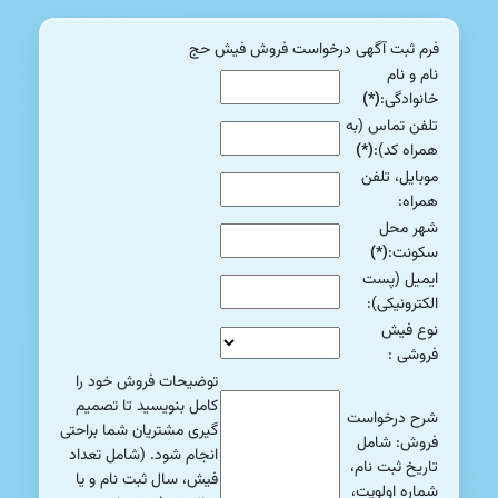
فرم ثبت آگهی درخواست فروش فیش حج
نام و نام
خانوادگی:
(*)
تلفن تماس (به
همراه کد):
(*)
موبایل، تلفن
همراه:
شهر محل
سکونت:
(*)
ایمیل (پست
الکترونیکی):
نوع فیش
فروشی :
توضیحات فروش خود را
کامل بنویسید تا تصمیم
شرح درخواست
گیری مشتریان شما براحتی
فروش: شامل
انجام شود. (شامل تعداد
تاریخ ثبت نام،
فیش، سال ثبت نام و یا
شماره اولویت،