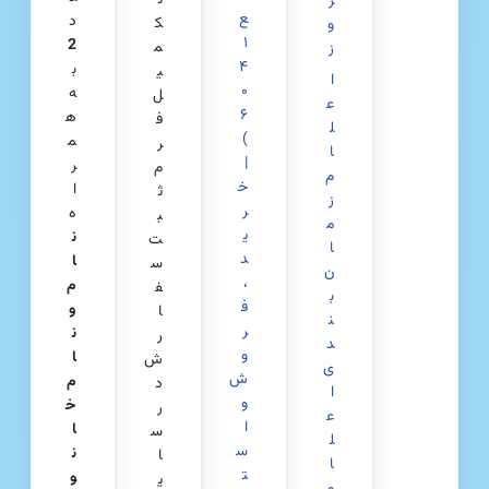
ر
ع
د
ک
و
۱
2
م
ز
۴
ب
ی
ا
۰
ه
ل
ع
۶
ه
ف
ل
)
م
ر
ا
|
ر
م
م
خ
ا
ث
ز
ر
ه
ب
م
ی
ن
ت
ا
د
ا
س
ن‌
،
م
ف
ب
ف
و
ا
ن
ر
ن
ر
د
و
ا
ش
ی
ش
م
د
ا
و
خ
ر
ع
ا
ا
س
ل
س
ن
ا
ا
ت
و
ی