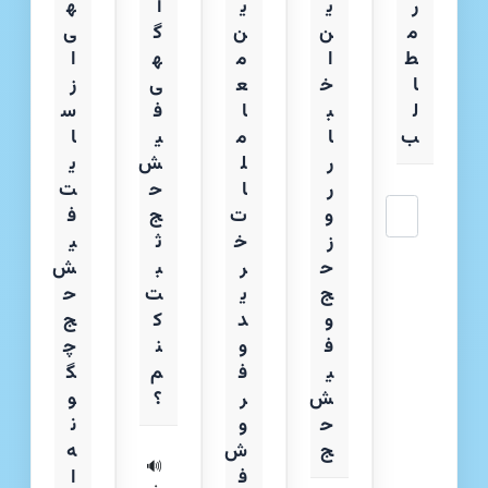
ر
ی
ی
آ
ه
م
ن
ن
گ
ی
ط
ا
م
ه
ا
ا
خ
ع
ی
ز
ل
ب
ا
ف
س
ب
ا
م
ی
ا
ر
ل
ش
ی
ر
ا
ح
ت
جستجو
و
ت
ج
ف
ز
خ
ث
ی
ح
ر
ب
ش‌
ج
ی
ت
ح
و
د
ک
ج
ف
و
ن
چ
ی
ف
م
گ
ش
ر
؟
و
ح
و
ن
ج
ش
ه
🔊
ف
ا