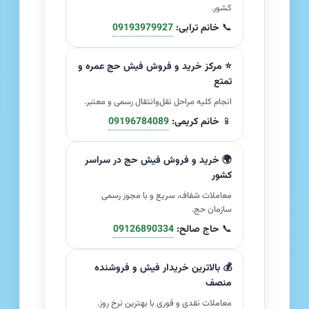
کشور.
📞
خانم ترابی:
09193979927
⭐ مرکز خرید و فروش فیش حج عمره و
تمتع
انجام کلیه مراحل نقل‌وانتقال رسمی و معتبر.
📱
خانم کریمی:
09196784089
🌍 خرید و فروش فیش حج در سراسر
کشور
معاملات شفاف، سریع و با مجوز رسمی
سازمان حج.
📞
حاج صالح:
09126890334
💰 بالاترین خریدار فیش و فروشنده
منصف
معاملات نقدی و فوری با بهترین نرخ روز.