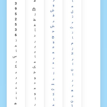
ر
3
ا
3
و
م
9
📩
ش
ل
5
ل
ف
ث
2
ط
ی
ب
5
ف
ش
ت‌
3
اً
ح
ن
6
د
ج
ا
ت
ر
و
م
م
پ
ع
ز
ا
ی
م
ائ
س
ا
ر
ر
ب
م
ه
ا
گ
ک
–
ن
ی
خ
ل
ا
ر
و
ی
ر
ی
د
س
ب
د
م
ت
ع
ت
و
ک
ی
ا
ا
ا
ن
ه
ر
م
1