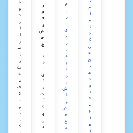
ا
خ
م
ر
م
و
ب
م
آ
د
ر
ف
م
ر
ا
ی
ا
ا
ی
ش
د
ا
خ
ح
گ
ز
ر
ج
ی
س
ی
ح
ا
ب
د
ج
ی
ر
و
ت
ت
ا
ف
م
ح
ی
ر
ت
ذ
ث
و
ع
ف
ب
ش
۱
ک
ت
ف
۴
ن
آ
ی
۰
ی
گ
ش
۶
د
ه
ح
ا
،
ی
ج
ع
ک
د
ع
ل
ا