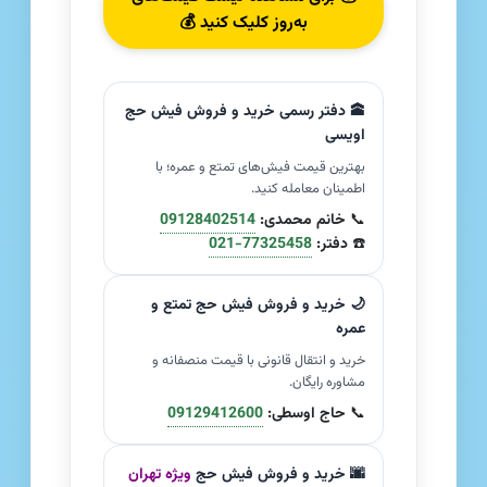
به‌روز کلیک کنید 💰
🕋 دفتر رسمی خرید و فروش فیش حج
اویسی
بهترین قیمت فیش‌های تمتع و عمره؛ با
اطمینان معامله کنید.
📞
خانم محمدی:
09128402514
☎️
دفتر:
021-77325458
🌙 خرید و فروش فیش حج تمتع و
عمره
خرید و انتقال قانونی با قیمت منصفانه و
مشاوره رایگان.
📞
حاج اوسطی:
09129412600
🌆 خرید و فروش فیش حج
ویژه تهران