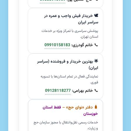
🕊️ خریدار فیش واجب و عمره در
سراسر ایران
پوشش سراسری با تمرکز ویژه بر خدمات
استان تهران.
📞
خانم گودرزی:
09910158183
🌟 بهترین خریدار و فروشنده (سراسر
ایران)
نمایندگی فعال در تمام استان‌ها با تسویه
فوری.
📞
خانم بهرامی:
09128118277
🧳 دفتر «نوای حج» –
فقط استان
خوزستان
خدمات رسمی نقل‌وانتقال با مجوز سازمان حج
و زیارت.