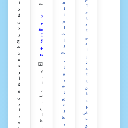
م
ع
ا
ت
آ
ل
د
:
م
ا
گ
ث
ا
م
ی
ب
د
ا
د
ت
گ
ص
ر
آ
ی
ا
ج‌
گ
د
ل
ش
ه
ا
ت
د
ی
ر
ه
ب
ن
2️⃣
د
ا
د
ی
ر
و
گ
ا
آ
ر
ا
ا
گ
ه
ن
ر
ه
ا
ق
س
ی
ی
ب
ا
ر
غ
و
ل
ا
ل
ض
ا
ب
ط
ح
ط
ه
ر
ج
ل