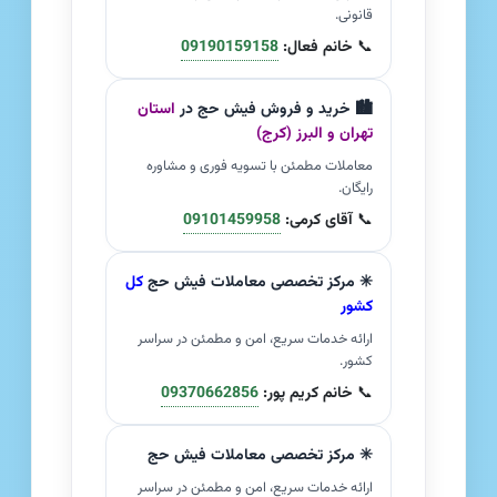
قانونی.
📞
خانم فعال:
09190159158
🏙️ خرید و فروش فیش حج در
استان
تهران و البرز (کرج)
معاملات مطمئن با تسویه فوری و مشاوره
رایگان.
📞
آقای کرمی:
09101459958
✳️ مرکز تخصصی معاملات فیش حج
کل
کشور
ارائه خدمات سریع، امن و مطمئن در سراسر
کشور.
📞
خانم کریم پور:
09370662856
✳️ مرکز تخصصی معاملات فیش حج
ارائه خدمات سریع، امن و مطمئن در سراسر