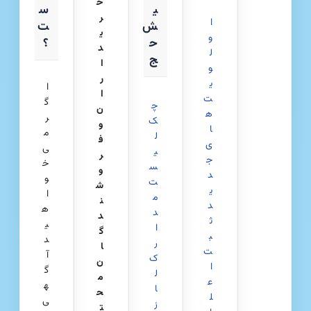
خ
ی
س
ر
ا
ش
ت
ی
و
ح
؟
د
ل
ج
ا
و
ر
ی
ا
ا
ت‌
گ
چ
ن
ه
ر
ک‌
و
ا
م
ل
ف
ی
ی‌
ی
ر
ج
خ
س
و
د
و
ت
ش
ی
ا
م
ن
د
ه
د
د
ث
ی
ا
گ
ب
د
ر
ا
ت
آ
ک
ن
ا
گ
ل
م
ع
ه
ا
ح
ل
ی
ز
ت