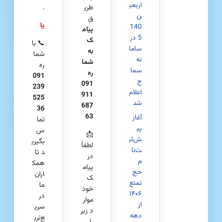
اربعی
طری
.
ن
ق
یا
140
پیام
5 در
ک
📞 با
ساما
به
شما
نه
شما
ره
سما
ره
091
ح
091
239
اعلام
911
525
شد
687
36
63
آغاز
تما
پی
س
📩
ش‌ثب
بگیری
لطفاً
ت‌نا
د تا
در
م
همک
پیام
حج
اران
ک
تمتع
ما
خود
۱۴۰۶
در
موار
از
سری
د زیر
دهه
ع‌تری
را