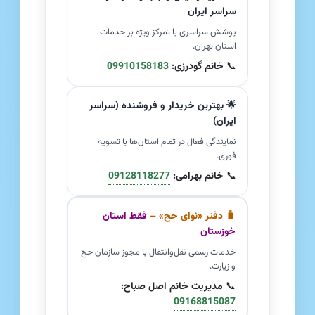
سراسر ایران
پوشش سراسری با تمرکز ویژه بر خدمات
استان تهران.
📞
خانم گودرزی:
09910158183
🌟 بهترین خریدار و فروشنده (سراسر
ایران)
نمایندگی فعال در تمام استان‌ها با تسویه
فوری.
📞
خانم بهرامی:
09128118277
🧳 دفتر «نوای حج» –
فقط استان
خوزستان
خدمات رسمی نقل‌وانتقال با مجوز سازمان حج
و زیارت.
📞
مدیریت خانم اصل صباح:
09168815087