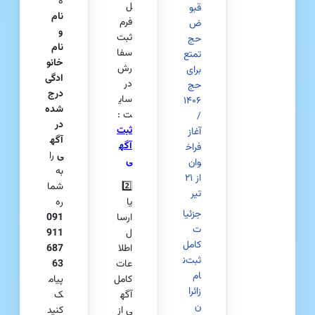
ه
ل
قبو
نام
فرم
ض
و
ثبت
حج
نام
سفا
تمتع
خانو
رش
برای
ادگی
در
حج
درج‌
سای
۱۴۰۶
شده
ت :
/
در
ثبت
آغاز
آگه
آگه
فراخ
ی
را
ی
وان
به
از ۲۱
2️⃣
شما
تیر
یا
ره
جزئیا
ارسا
091
ت
ل
911
کامل
اطلا
687
ثبت‌ن
عات
63
ام
کامل
پیام
زائرا
آگه
ک
ن
ی از
کنید