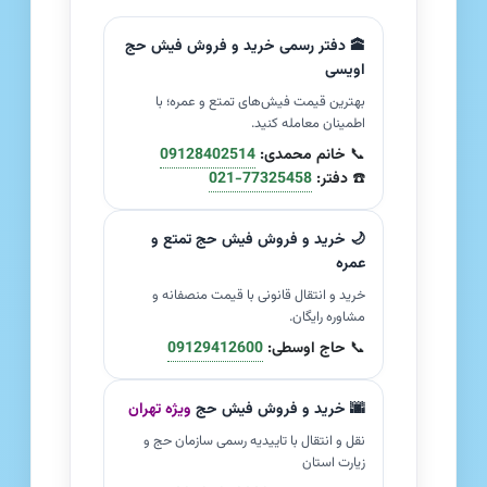
🕋 دفتر رسمی خرید و فروش فیش حج
اویسی
بهترین قیمت فیش‌های تمتع و عمره؛ با
اطمینان معامله کنید.
📞
خانم محمدی:
09128402514
☎️
دفتر:
021-77325458
🌙 خرید و فروش فیش حج تمتع و
عمره
خرید و انتقال قانونی با قیمت منصفانه و
مشاوره رایگان.
📞
حاج اوسطی:
09129412600
🌆 خرید و فروش فیش حج
ویژه تهران
نقل و انتقال با تاییدیه رسمی سازمان حج و
زیارت استان