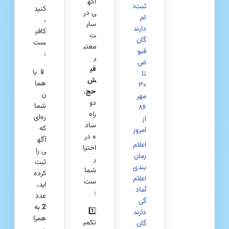
آگه
ثبت‌ن
کنید
ی در
ام
،
سای
دارند
کافی
ت
گان
ست
معتب
قبو
:
ر
ض
فی
📱 با
تا
ش‌
هما
۳۰
حج
،
ن
مهر
دو
شما
۸۶
راه
ره‌ای
از
ساد
که
امروز
ه در
آگه
اعلام
اختیا
ی را
زمان‌
ر
ثبت
بندی
شما
کرده‌
اعلام
ست
اید،
آماد
:
عدد
گی
2
به
1️⃣
دارند
همرا
تکمی
گان