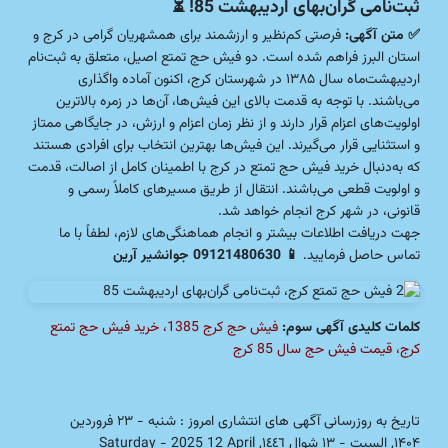
ثبت‌نامی گران‌بهای اردیبهشت 85!
⏳
✅ متن آگهی:
فرصتی کم‌نظیر و ارزشمند برای همشهریان گرامی در کرج و
استان البرز فراهم شده است. دو فیش حج تمتع اصیل، متعلق به ثبت‌نام
اردیبهشت‌ماه سال ۱۳۸۵ در شهرستان کرج، اکنون آماده واگذاری
می‌باشند. با توجه به قدمت بالای این فیش‌ها، آن‌ها در زمره بالاترین
اولویت‌های اعزام قرار دارند و از نظر زمان اعزام و ارزش، در جایگاهی ممتاز
و استثنایی قرار می‌گیرند. این فیش‌ها بهترین انتخاب برای افرادی هستند
که به‌دنبال خرید فیش حج تمتع در کرج با اطمینان کامل از اصالت، قدمت
و اولویت قطعی می‌باشند. انتقال از طریق مسیرهای کاملاً رسمی و
قانونی، در شهر کرج انجام خواهد شد.
جهت دریافت اطلاعات بیشتر و انجام هماهنگی‌های لازم، لطفاً با ما
تماس حاصل فرمایید.
📱
09121480630 جوانشیر آرین
کلمات کلیدی آگهی سوم:
فیش حج کرج 1385، خرید فیش حج تمتع
کرج، قیمت فیش حج سال 85 کرج
تاریخ به روزرسانی آگهی های انتشاری امروز : شنبه - ۲۳ فروردین
۱۴۰۴, السبت - ١٣ شوال ١٤٤٦, Saturday - 2025 12 April