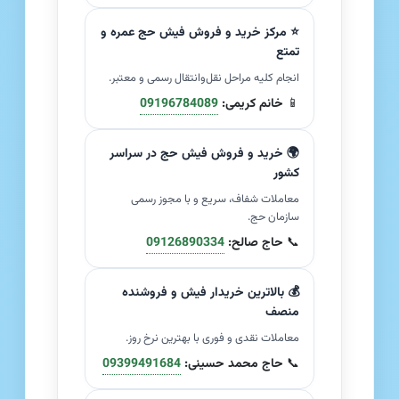
⭐ مرکز خرید و فروش فیش حج عمره و
تمتع
انجام کلیه مراحل نقل‌وانتقال رسمی و معتبر.
📱
خانم کریمی:
09196784089
🌍 خرید و فروش فیش حج در سراسر
کشور
معاملات شفاف، سریع و با مجوز رسمی
سازمان حج.
📞
حاج صالح:
09126890334
💰 بالاترین خریدار فیش و فروشنده
منصف
معاملات نقدی و فوری با بهترین نرخ روز.
📞
حاج محمد حسینی:
09399491684