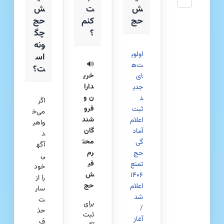
ش
ت
ش‌
حج
کنم
حج
؟
چگ
ونه
اولوی
اس
🔊
ت‌ه
ت؟
خری
ای
دارا
جدی
ن و
د
اگر
فرو
ثبت
می‌خ
شند
اعلام
واهی
گان
آماد
د
محت
گی
آگه
رم
حج
ی
فی
تمتع
خود
ش
۱۴۰۶
را از
حج
اعلام
سای
شد
ت
برای
/
حذ
ثبت
آغاز
ف