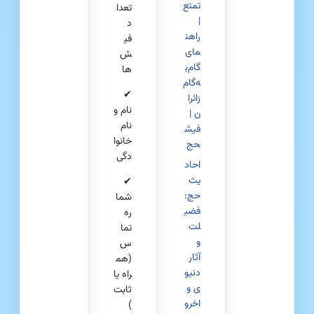
تمتع
تعدا
|
د
راهن
فی
مای
ش‌
گام‌ب
ها
ه‌گام
✔
زائرا
نام و
ن |
نام
فیش
خانوا
حج
دگی
احاد
یث
✔
حج:
شما
فضی
ره
لت
تما
و
س
آثار
(هم
دنیو
راه یا
ی و
ثابت
اخرو
)