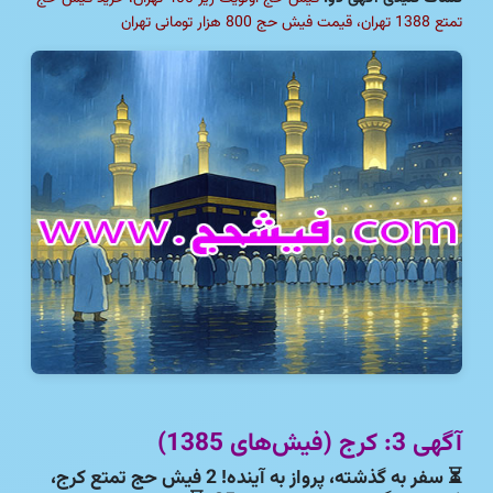
تمتع 1388 تهران، قیمت فیش حج 800 هزار تومانی تهران
آگهی 3: کرج (فیش‌های 1385)
⏳
سفر به گذشته، پرواز به آینده! 2 فیش حج تمتع کرج،