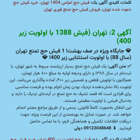
کلمات کلیدی آگهی یک:
فیش حج اعزامی 1404 تهران، خرید فیش حج
دعوت شده تهران، فروش فیش حج تمتع فوری تهران
آگهی 2: تهران (فیش 1388 با اولویت زیر
400)
💎
جایگاه ویژه در صف بهشت! 1 فیش حج تمتع تهران
(سال 88) با اولویت استثنایی زیر 400!
💎
✅ متن آگهی:
یک فیش حج تمتع بسیار ارزشمند مربوط به شهر تهران، با
ثبت‌نام در سال ۱۳۸۸ و دارای ودیعه اولیه به مبلغ ۸۰۰ هزار تومان،
هم‌اکنون با اولویتی قطعی و تضمینی زیر ۴۰۰، آماده واگذاری می‌باشد. این
اولویت بالا نشان‌دهنده نزدیک بودن زمان اعزام بوده و فرصت مناسبی
برای افرادی است که قصد تشرف به حج تمتع در آینده‌ای نزدیک را دارند و
به‌دنبال فیشی با اولویت مطمئن هستند.
این انتقال به‌صورت کاملاً قانونی، رسمی و از طریق مراجع معتبر انجام
خواهد شد. در صورت تمایل به بهره‌مندی از این فرصت ویژه، جهت
دریافت اطلاعات تکمیلی و هماهنگی لازم، با ما تماس حاصل
فرمایید.
📱
09123048648 دولی
کلمات کلیدی آگهی دو:
فیش حج اولویت زیر 400 تهران، خرید فیش حج