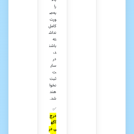
را
به‌ص
ورت
کامل
نداش
ته
باشن
د،
در
سای
ت
ثبت
نخوا
هند
شد.
✅
درج
آگه
ی در