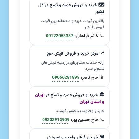
🗺️ خرید و فروش عمره و تمتع در کل
کشور
بالاترین قیمت خرید و منصفانه‌ترین قیمت
فروش فیش.
📞
خانم فراهانی:
09122063337
📍 مرکز خرید و فروش فیش حج
ارائه خدمات مشاوره‌ای در زمینه فیش‌های
تمتع و عمره.
📱
حاج ناصر:
09056281895
🏛️ خرید و فروش عمره و تمتع در
تهران
و استان تهران
خریدار و فروشنده خوش قیمت.
📞
حاج حسین پور:
09333913909
🕊️ خریدار فیش واجب و عمره در