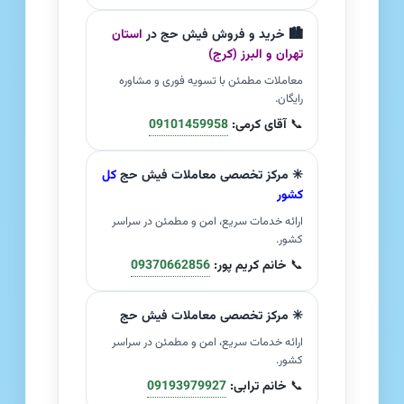
🏙️ خرید و فروش فیش حج در
استان
تهران و البرز (کرج)
معاملات مطمئن با تسویه فوری و مشاوره
رایگان.
📞
آقای کرمی:
09101459958
✳️ مرکز تخصصی معاملات فیش حج
کل
کشور
ارائه خدمات سریع، امن و مطمئن در سراسر
کشور.
📞
خانم کریم پور:
09370662856
✳️ مرکز تخصصی معاملات فیش حج
ارائه خدمات سریع، امن و مطمئن در سراسر
کشور.
📞
خانم ترابی:
09193979927