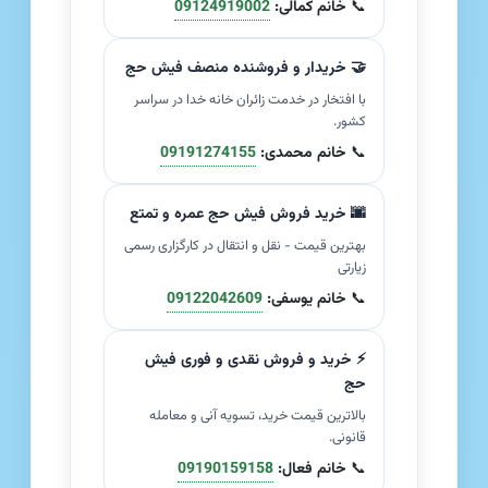
📞
خانم کمالی:
09124919002
🤝 خریدار و فروشنده منصف فیش حج
با افتخار در خدمت زائران خانه خدا در سراسر
کشور.
📞
خانم محمدی:
09191274155
🌆 خرید فروش فیش حج عمره و تمتع
بهترین قیمت - نقل و انتقال در کارگزاری رسمی
زیارتی
📞
خانم یوسفی:
09122042609
⚡ خرید و فروش نقدی و فوری فیش
حج
بالاترین قیمت خرید، تسویه آنی و معامله
قانونی.
📞
خانم فعال:
09190159158