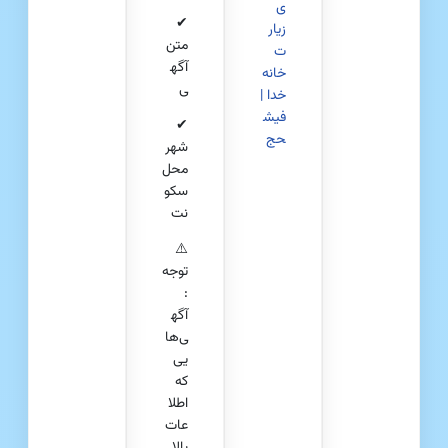
ی
✔
زیار
متن
ت
آگه
خانه
ی
خدا |
فیش
✔
حج
شهر
محل
سکو
نت
⚠️
توجه
:
آگه
ی‌ها
یی
که
اطلا
عات
بالا