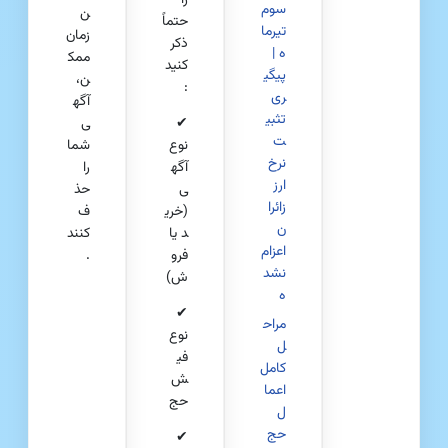
سوم
ن
حتماً
تیرما
زمان
ذکر
ه |
ممک
کنید
پیگی
ن،
:
ری
آگه
تثبی
✔
ی
ت
نوع
شما
نرخ
آگه
را
ارز
ی
حذ
زائرا
(خری
ف
ن
د یا
کنند
اعزام‌
فرو
.
نشد
ش)
ه
✔
مراح
نوع
ل
فی
کامل
ش
اعما
حج
ل
حج
✔