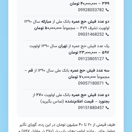
۳۴۹
–
۴۰,۰۰۰,۰۰۰ تومان
09928053782
📞
دو عدد فیش حج عمره
بانک ملی از
مبارکه
سال ۱۳۹۰
اولویت تشرف ۴۷۹ – مجموعاً
۵۰,۰۰۰,۰۰۰ تومان
09031468252
📞
یک عدد فیش حج عمره از
تهران
سال ۱۳۹۰ اولویت
۵۹۷
–
۲۳,۰۰۰,۰۰۰ تومان
09123805127
📞
سه عدد فیش حج عمره
بانک ملی سال ۱۳۹۰ از
قم
–
مجموعاً
۷۰,۰۰۰,۰۰۰ تومان
09057180071
📞
دو عدد فیش حج عمره
بانک ملی اولویت
۲۷۰
از
بجنورد
–
قیمت اعلام‌نشده
(تماس بگیرید)
09151880457
📞
طیف قیمتی از ۲۰ تا ۴۰ میلیون تومان در این رده، گویای تأثیر
عوامل جانبی مانند اولویت‌های پایین‌تر (۲۷۰ در مقابل ۵۹۷) و