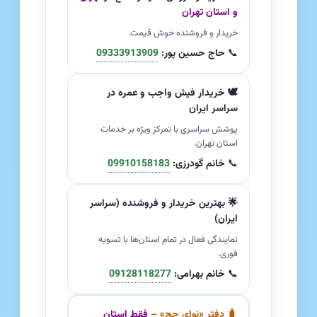
و استان تهران
خریدار و فروشنده خوش قیمت.
📞
حاج حسین پور:
09333913909
🕊️ خریدار فیش واجب و عمره در
سراسر ایران
پوشش سراسری با تمرکز ویژه بر خدمات
استان تهران.
📞
خانم گودرزی:
09910158183
🌟 بهترین خریدار و فروشنده (سراسر
ایران)
نمایندگی فعال در تمام استان‌ها با تسویه
فوری.
📞
خانم بهرامی:
09128118277
🧳 دفتر «نوای حج» –
فقط استان