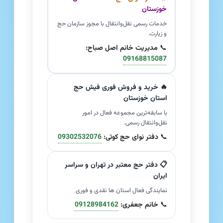
خوزستان
خدمات رسمی نقل‌وانتقال با مجوز سازمان حج
و زیارت.
📞
مدیریت خانم اصل صباح:
09168815087
🔥 خرید و فروش فوری فیش حج
استان خوزستان
با سابقه‌ترین مجموعه فعال در امور
نقل‌وانتقال رسمی.
📞
دفتر نوای حج کوتی:
09302532076
📋 دفتر حج معتبر در تهران و سراسر
ایران
نمایندگی فعال استان ها نقدی و فوری
📞
خانم جعفری:
09128984162