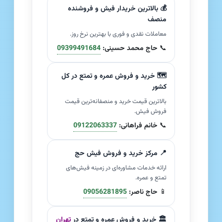
💰 بالاترین خریدار فیش و فروشنده
منصف
معاملات نقدی و فوری با بهترین نرخ روز.
📞
حاج محمد حسینی:
09399491684
🗺️ خرید و فروش عمره و تمتع در کل
کشور
بالاترین قیمت خرید و منصفانه‌ترین قیمت
فروش فیش.
📞
خانم فراهانی:
09122063337
📍 مرکز خرید و فروش فیش حج
ارائه خدمات مشاوره‌ای در زمینه فیش‌های
تمتع و عمره.
📱
حاج ناصر:
09056281895
🏛️ خرید و فروش عمره و تمتع در
تهران