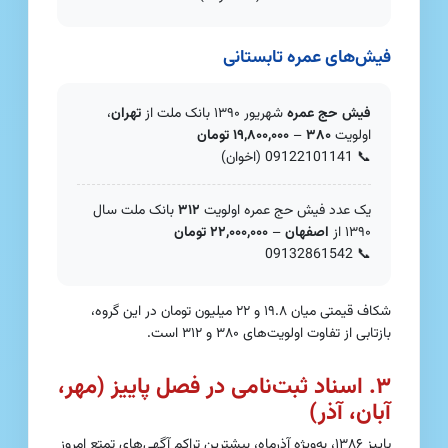
فیش‌های عمره تابستانی
فیش حج عمره
شهریور ۱۳۹۰ بانک ملت از
تهران
،
اولویت
۳۸۰
–
۱۹,۸۰۰,۰۰۰ تومان
📞
09122101141
(اخوان)
یک عدد فیش حج عمره اولویت
۳۱۲
بانک ملت سال
۱۳۹۰ از
اصفهان
–
۲۲,۰۰۰,۰۰۰ تومان
09132861542
📞
شکاف قیمتی میان ۱۹.۸ و ۲۲ میلیون تومان در این گروه،
بازتابی از تفاوت اولویت‌های ۳۸۰ و ۳۱۲ است.
۳. اسناد ثبت‌نامی در فصل پاییز (مهر،
آبان، آذر)
پاییز ۱۳۸۶، به‌ویژه آذرماه، بیشترین تراکم آگهی‌های تمتع امروز