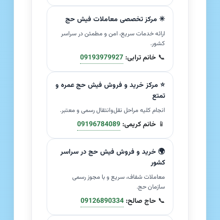
✳️ مرکز تخصصی معاملات فیش حج
ارائه خدمات سریع، امن و مطمئن در سراسر
کشور.
📞
خانم ترابی:
09193979927
⭐ مرکز خرید و فروش فیش حج عمره و
تمتع
انجام کلیه مراحل نقل‌وانتقال رسمی و معتبر.
📱
خانم کریمی:
09196784089
🌍 خرید و فروش فیش حج در سراسر
کشور
معاملات شفاف، سریع و با مجوز رسمی
سازمان حج.
📞
حاج صالح:
09126890334