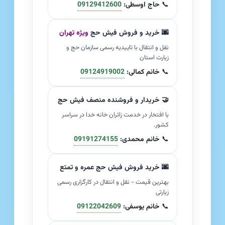
📞
حاج اوسطی:
09129412600
🌆 خرید و فروش فیش حج
ویژه تهران
نقل و انتقال با تاییدیه رسمی سازمان حج و
زیارت استان
📞
خانم کمالی:
09124919002
🤝 خریدار و فروشنده منصف فیش حج
با افتخار در خدمت زائران خانه خدا در سراسر
کشور.
📞
خانم محمدی:
09191274155
🌆 خرید فروش فیش حج عمره و تمتع
بهترین قیمت - نقل و انتقال در کارگزاری رسمی
زیارتی
📞
خانم یوسفی:
09122042609