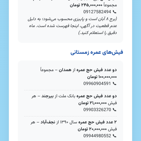
مجموعاً
۲۴۵,۰۰۰,۰۰۰ تومان
09127582494
📞
(برج ۸ آبان است و پاییزی محسوب می‌شود؛ به دلیل
عدم قطعیت در آگهی، اینجا فهرست شده است. ماه
دقیق را استعلام کنید.)
فیش‌های عمره زمستانی
دو عدد فیش حج عمره
از
همدان
– مجموعاً
۱۰۰,۰۰۰,۰۰۰ تومان
09960904591
📞
دو عدد فیش حج عمره
بانک ملت از
بیرجند
– هر
فیش
۲۱,۰۰۰,۰۰۰ تومان
09903326270
📞
۲ عدد فیش حج عمره
سال ۱۳۹۰ از
نجف‌آباد
– هر
فیش
۲۰,۰۰۰,۰۰۰ تومان
09944980552
📞