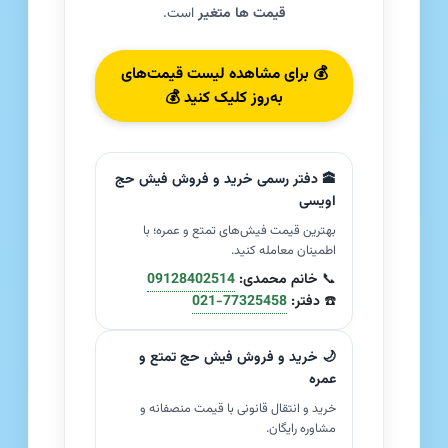
قیمت ها متغیر
است.
💰 برای مشاهده لیست قیمت‌های
به‌روز کلیک کنید 💰
🕋 دفتر رسمی خرید و فروش فیش حج
اویسی
بهترین قیمت فیش‌های تمتع و عمره؛ با
اطمینان معامله کنید.
📞
خانم محمدی:
09128402514
☎️
دفتر:
021-77325458
🌙 خرید و فروش فیش حج تمتع و
عمره
خرید و انتقال قانونی با قیمت منصفانه و
مشاوره رایگان.