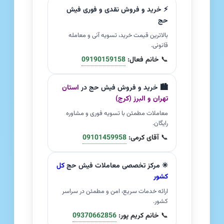
⚡ خرید و فروش نقدی و فوری فیش
حج
بالاترین قیمت خرید، تسویه آنی و معامله
قانونی.
📞
خانم فعال:
09190159158
🏙️ خرید و فروش فیش حج در
استان
تهران و البرز (کرج)
معاملات مطمئن با تسویه فوری و مشاوره
رایگان.
📞
آقای کرمی:
09101459958
✳️ مرکز تخصصی معاملات فیش حج
کل
کشور
ارائه خدمات سریع، امن و مطمئن در سراسر
کشور.
📞
خانم کریم پور:
09370662856