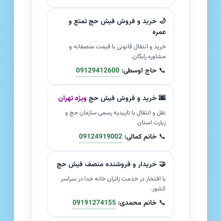
🌙 خرید و فروش فیش حج تمتع و
عمره
خرید و انتقال قانونی با قیمت منصفانه و
مشاوره رایگان.
📞
حاج اوسطی:
09129412600
🌆 خرید و فروش فیش حج
ویژه تهران
نقل و انتقال با تاییدیه رسمی سازمان حج و
زیارت استان
📞
خانم کمالی:
09124919002
🤝 خریدار و فروشنده منصف فیش حج
با افتخار در خدمت زائران خانه خدا در سراسر
کشور.
📞
خانم محمدی:
09191274155