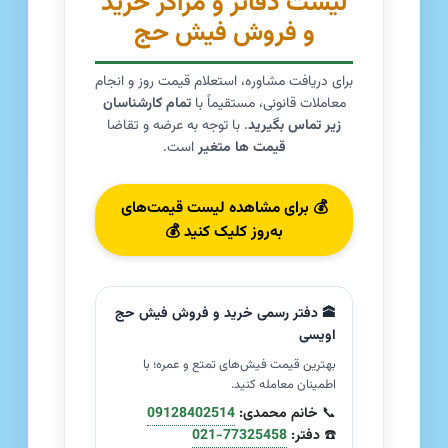
لیست دفاتر و مراکز خرید
و فروش فیش حج
برای دریافت مشاوره، استعلام قیمت روز و انجام
معاملات قانونی، مستقیماً با
تمام کارشناسان
زیر تماس بگیرید
. با توجه به عرضه و تقاضا
قیمت ها متغیر
است.
💰 برای مشاهده لیست قیمت‌های
به‌روز کلیک کنید 💰
🕋 دفتر رسمی خرید و فروش فیش حج
اویسی
بهترین قیمت فیش‌های تمتع و عمره؛ با
اطمینان معامله کنید.
📞
خانم محمدی:
09128402514
☎️
دفتر:
021-77325458