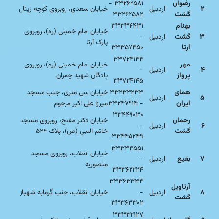
رضوان
۳۳۲۶۲۵۸۱ -
۲
اردبیل
خیابان سعدی، روبروی کوچه زینال
گشت
۳۳۲۶۲۵۸۲
بهنام
۳۳۳۳۴۴۳۱
خیابان امام خمینی (ره)، روبروی
۳
گشت
اردبیل
-
پارک آرتا
آرتا
۳۳۳۵۷۴۵۰
۳۳۷۲۴۱۴۴
مهر
خیابان امام خمینی (ره)، روبروی
۴
اردبیل
-
پرواز
پادگان شهید چمران
۳۳۷۲۴۱۴۵
همای
۳۳۲۳۳۲۳۳
خیابان سی متری، جنب مسجد
۵
اردبیل
ایران
- ۳۳۲۴۷۹۱۴
میرزا علی اکبر مرحوم
۳۳۴۴۹۰۳۰
رحمان
خیابان دکتر مفتح، روبروی مسجد
۶
اردبیل
-
گشت
خاتم النبی (ص)، پلاک ۵۲۴
۳۳۴۴۵۲۴۹
۳۳۳۳۳۵۵۱
خیابان انقلاب، روبروی مسجد
۷
بقیع
اردبیل
-
منصوریه
۳۳۳۶۲۲۲۴
۳۳۳۶۳۳۳۴
آرتاویل
۸
اردبیل
-
خیابان انقلاب، جنب گرمابه شهباز
گشت
۳۳۳۶۳۳۰۲
۳۳۳۳۲۱۲۷