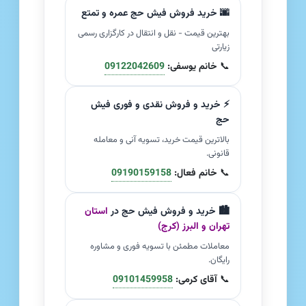
🌆 خرید فروش فیش حج عمره و تمتع
بهترین قیمت - نقل و انتقال در کارگزاری رسمی
زیارتی
📞
خانم یوسفی:
09122042609
⚡ خرید و فروش نقدی و فوری فیش
حج
بالاترین قیمت خرید، تسویه آنی و معامله
قانونی.
📞
خانم فعال:
09190159158
🏙️ خرید و فروش فیش حج در
استان
تهران و البرز (کرج)
معاملات مطمئن با تسویه فوری و مشاوره
رایگان.
📞
آقای کرمی:
09101459958