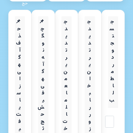
حج
ج
ج
ج
📌
📌
س
د
د
چ
ح
ت
ی
ی
گ
ذ
ج
د
د
و
ف
و
ت
ت
ن
آ
د
ر
ر
ه
گ
ر
ی
ی
آ
ه
م
ن
ن
گ
ی
ط
ا
م
ه
ا
ا
خ
ع
ی
ز
ل
ب
ا
ف
س
ب
ا
م
ی
ا
ر
ل
ش
ی
ر
ا
ح
ت
جستجو
و
ت
ج
ف
ز
خ
ث
ی