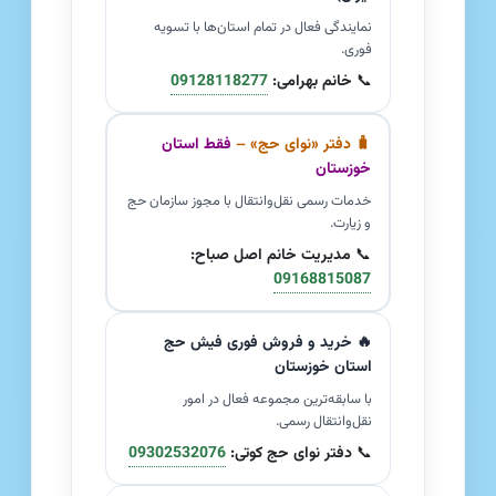
نمایندگی فعال در تمام استان‌ها با تسویه
فوری.
📞
خانم بهرامی:
09128118277
🧳 دفتر «نوای حج» –
فقط استان
خوزستان
خدمات رسمی نقل‌وانتقال با مجوز سازمان حج
و زیارت.
📞
مدیریت خانم اصل صباح:
09168815087
🔥 خرید و فروش فوری فیش حج
استان خوزستان
با سابقه‌ترین مجموعه فعال در امور
نقل‌وانتقال رسمی.
📞
دفتر نوای حج کوتی:
09302532076