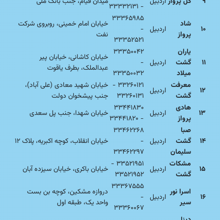
۹
گل پرواز
اردبیل
میدان قیام، جنب بانک ملی
- ۳۳۳۳۲۱۳۱
۳۳۳۶۵۹۸۵
شاد
خیابان امام خمینی، روبروی شرکت
۱۰
اردبیل
-
پرواز
نفت
۳۳۳۵۲۵۲۱
یاران
۳۳۳۵۰۰۴۲
خیابان کاشانی، خیابان پیر
۱۱
گشت
اردبیل
-
عبدالملک، بطرف یاقوت
میلاد
۳۳۳۵۰۰۳۲
معرفت
۳۳۲۶۰۱۲۱ -
خیابان شهید معادی (علی آباد)،
۱۲
اردبیل
گشت
۳۳۲۶۰۱۳۱
جنب پیشخوان دولت
هادی
۳۳۴۴۱۸۳۰
۱۳
اردبیل
خیابان شهدا، جنب پل سعدی
پرواز
- ۳۳۴۴۱۸۲۰
صبا
۳۳۴۶۲۲۶۸
۱۴
گشت
اردبیل
-
خیابان انقلاب، کوچه اکبریه، پلاک ۱۲
سلیمان
۳۳۴۶۲۲۹۷
مشکات
۳۳۵۲۱۹۵۱ -
۱۵
اردبیل
خیابان باکری، خیابان سیزده آبان
گشت
۳۳۵۲۱۹۵۲
۳۳۳۶۷۵۵۵
اسرا نور
دروازه مشکین، کوچه بن بست
۱۶
اردبیل
-
سیر
واحد یک، طبقه اول
۳۳۳۶۰۰۶۷