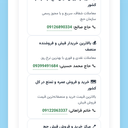
کشور
معاملات شفاف، سریع و با مجوز رسمی
سازمان حج.
📞
حاج صالح:
09126890334
💰 بالاترین خریدار فیش و فروشنده
منصف
معاملات نقدی و فوری با بهترین نرخ روز.
📞
حاج محمد حسینی:
09399491684
🗺️ خرید و فروش عمره و تمتع در کل
کشور
بالاترین قیمت خرید و منصفانه‌ترین قیمت
فروش فیش.
📞
خانم فراهانی:
09122063337
📍 مرکز خرید و فروش فیش حج