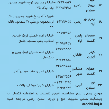
دینا
۳۳۲۶۰۵۲۶ -
خیابان معادی، کوچه شهید معادی
۱۷
پرواز
اردبیل
۳۳۲۵۲۴۸۰
یک، پلاک ۳۵
سبلان
شهرک آزادی، خ شهید چمران، بالاتر
زمزم نور
۱۸
اردبیل
۳۳۷۱۶۰۵۵
از مجموعه ورزشی ۱۷ شهریور، پلاک
آرتا
۴۸
۳۲۷۹۴۹۵۶
سبحان
پارس
خیابان امام خمینی (ره)، خیابان
-
۱۹
گشت
آباد
انقلاب، جنب مسجد جامع
۳۲۷۹۴۹۵۷
۳۲۴۲۴۵۵۵
کوثر
خیابان امام خمینی (ره)، روبروی
۲۰
خلخال
-
گشت
بانک ملی
۳۲۴۲۴۵۵۶
۳۲۵۲۳۵۵۵
مهران
مشگین
۲۱
-
خیابان اصلی، جنب میدان آزادی
گشت
شهر
۳۲۵۲۳۵۵۶
نور
۳۲۶۱۲۳۴۵ -
۲۲
گرمی
خیابان شهید بهشتی، پلاک ۱۰
سبلان
۳۲۶۱۲۳۴۶
مرجع رسمی:
برای مشاهده آخرین تغییرات و اطلاعات تکمیلی به
وب‌سایت رسمی مدیریت حج و زیارت استان اردبیل مراجعه کنید:
ardebil.haj.ir