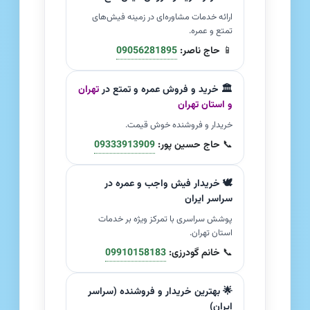
ارائه خدمات مشاوره‌ای در زمینه فیش‌های
تمتع و عمره.
📱
حاج ناصر:
09056281895
🏛️ خرید و فروش عمره و تمتع در
تهران
و استان تهران
خریدار و فروشنده خوش قیمت.
📞
حاج حسین پور:
09333913909
🕊️ خریدار فیش واجب و عمره در
سراسر ایران
پوشش سراسری با تمرکز ویژه بر خدمات
استان تهران.
📞
خانم گودرزی:
09910158183
🌟 بهترین خریدار و فروشنده (سراسر
ایران)