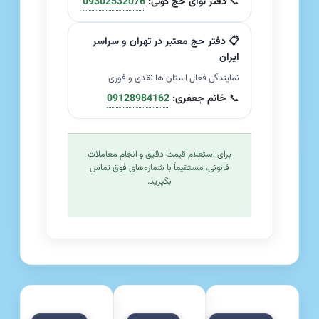
📞
دفتر نوای حج کوتی:
09302532076
📋 دفتر حج معتبر در تهران و سراسر
ایران
نمایندگی فعال استان ها نقدی و فوری
📞
خانم جعفری:
09128984162
برای استعلام قیمت دقیق و انجام معاملات
قانونی، مستقیماً با شماره‌های فوق تماس
بگیرید.