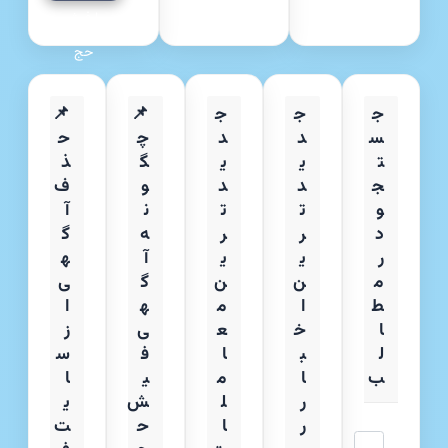
با فیش
حج
ج
ج
ج
📌
📌
س
د
د
چ
ح
ت
ی
ی
گ
ذ
ج
د
د
و
ف
و
ت
ت
ن
آ
د
ر
ر
ه
گ
ر
ی
ی
آ
ه
م
ن
ن
گ
ی
ط
ا
م
ه
ا
ا
خ
ع
ی
ز
ل
ب
ا
ف
س
ب
ا
م
ی
ا
ر
ل
ش
ی
ر
ا
ح
ت
جستجو