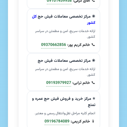
📞
آقای کرمی:
09101459958
✳️ مرکز تخصصی معاملات فیش حج
کل
کشور
ارائه خدمات سریع، امن و مطمئن در سراسر
کشور.
📞
خانم کریم پور:
09370662856
✳️ مرکز تخصصی معاملات فیش حج
ارائه خدمات سریع، امن و مطمئن در سراسر
کشور.
📞
خانم ترابی:
09193979927
⭐ مرکز خرید و فروش فیش حج عمره و
تمتع
انجام کلیه مراحل نقل‌وانتقال رسمی و معتبر.
📱
خانم کریمی:
09196784089