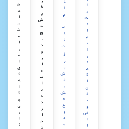
ر
ل
ه
ث
ف
ا
م
ب
ی
م
ا
ت‌
ش‌
ا
ن
ن
ح
ص
ش
ا
ج
ا
م
م
،
ل
ا
د
د
ت
ر
ا
و
ف
ه‌
ر
ر
ر
ا
ن
ا
و
ی
د
ه
ش
ک
گ
س
ف
ه
ا
ا
ی
آ
ن
د
ش
گ
ق
ه
ح
ه
ب
د
ج
ی
و
ر
و
ر
ض
ا
ع
ا
ت
خ
م
ث
ا
ت