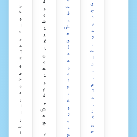
م
ف
ی
ی‌
ت
ر
ج
خ
ف
و
د
و
ی
ش
ی
ا
ش
ن
د
ه
ح
د
ث
ی
ج
گ
ب
د
(
ا
ت
آ
ع
ن
ا
گ
م
م
ع
ه
ر
ح
ل
ی
ه
ت
ا
خ
۱
ر
م
و
۴
م
آ
د
۰
ف
م
ر
۵
ی
ا
ا
و
ش
د
ا
ت
ح
گ
ز
م
ج
ی
س
ت
ح
ا
ب
ع