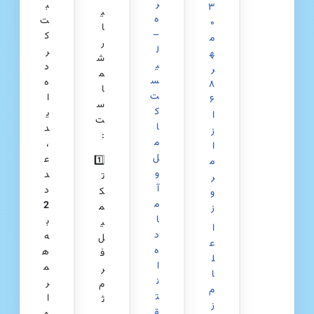
ر
ب
۳
ی
ه
ت
۰
ا
–
ک
م
ر
ل
ر
ه
ش
ی
د
ر
م
س
ه‌
۸
ا
ت
ا
۶
س
ک
ی
ا
ت
ا
د
ز
:
م
،
ا
ل
ع
1️⃣
م
و
د
ت
ر
آ
د
ک
و
م
2
م
ز
ا
ب
ی
ا
د
ه
ل
ع
ه
ه
ف
ل
ا
م
ر
ا
ن
ر
م
م
ت
ا
ث
ز
ق
ه