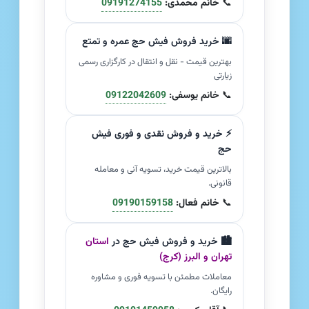
📞
خانم محمدی:
09191274155
🌆 خرید فروش فیش حج عمره و تمتع
بهترین قیمت - نقل و انتقال در کارگزاری رسمی
زیارتی
📞
خانم یوسفی:
09122042609
⚡ خرید و فروش نقدی و فوری فیش
حج
بالاترین قیمت خرید، تسویه آنی و معامله
قانونی.
📞
خانم فعال:
09190159158
🏙️ خرید و فروش فیش حج در
استان
تهران و البرز (کرج)
معاملات مطمئن با تسویه فوری و مشاوره
رایگان.