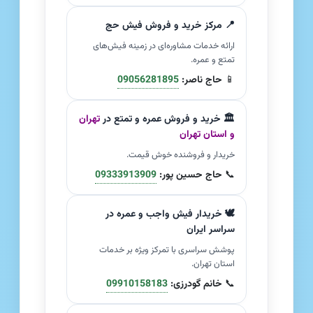
📍 مرکز خرید و فروش فیش حج
ارائه خدمات مشاوره‌ای در زمینه فیش‌های
تمتع و عمره.
📱
حاج ناصر:
09056281895
🏛️ خرید و فروش عمره و تمتع در
تهران
و استان تهران
خریدار و فروشنده خوش قیمت.
📞
حاج حسین پور:
09333913909
🕊️ خریدار فیش واجب و عمره در
سراسر ایران
پوشش سراسری با تمرکز ویژه بر خدمات
استان تهران.
📞
خانم گودرزی:
09910158183