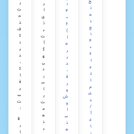
ج
ی
ر
۱
ت
ت
ا
۴
م
ح
ی
۰
ت
ذ
ث
۶
ع
ف
ب
)
۱
ک
ت
|
۴
ن
آ
خ
۰
ی
گ
ر
۶
د
ه
ی
ا
،
ی
د
ع
ک
د
،
ل
ا
ر
ف
ا
ف
س
ر
م
ی
ا
و
ش
س
ی
ش
د
ت
ت
و
/
:
م
ا
آ
ع
س
📱
غ
ت
ت
ب
ا
ب
ع
ا
ز