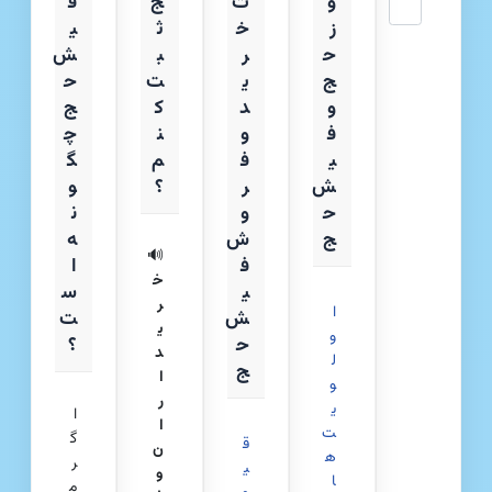
و
ت
ج
ف
ز
خ
ث
ی
ح
ر
ب
ش‌
ج
ی
ت
ح
و
د
ک
ج
ف
و
ن
چ
ی
ف
م
گ
ش
ر
؟
و
ح
و
ن
ج
ش
ه
🔊
ف
ا
خ
ی
س
ر
ا
ش
ت
ی
و
ح
؟
د
ل
ج
ا
و
ر
ی
ا
ا
ت‌
گ
ق
ن
ه
ر
ی
و
ا
م