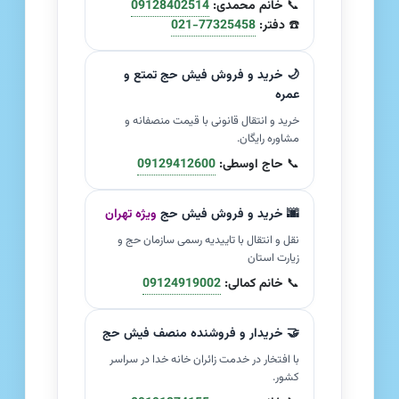
📞
خانم محمدی:
09128402514
☎️
دفتر:
021-77325458
🌙 خرید و فروش فیش حج تمتع و
عمره
خرید و انتقال قانونی با قیمت منصفانه و
مشاوره رایگان.
📞
حاج اوسطی:
09129412600
🌆 خرید و فروش فیش حج
ویژه تهران
نقل و انتقال با تاییدیه رسمی سازمان حج و
زیارت استان
📞
خانم کمالی:
09124919002
🤝 خریدار و فروشنده منصف فیش حج
با افتخار در خدمت زائران خانه خدا در سراسر
کشور.