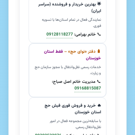
🌟 بهترین خریدار و فروشنده (سراسر
ایران)
نمایندگی فعال در تمام استان‌ها با تسویه
فوری.
📞
خانم بهرامی:
09128118277
🧳 دفتر «نوای حج» –
فقط استان
خوزستان
خدمات رسمی نقل‌وانتقال با مجوز سازمان حج
و زیارت.
📞
مدیریت خانم اصل صباح:
09168815087
🔥 خرید و فروش فوری فیش حج
استان خوزستان
با سابقه‌ترین مجموعه فعال در امور
نقل‌وانتقال رسمی.