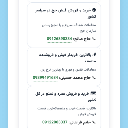
🌍 خرید و فروش فیش حج در سراسر
کشور
معاملات شفاف، سریع و با مجوز رسمی
سازمان حج.
📞
حاج صالح:
09126890334
💰 بالاترین خریدار فیش و فروشنده
منصف
معاملات نقدی و فوری با بهترین نرخ روز.
📞
حاج محمد حسینی:
09399491684
🗺️ خرید و فروش عمره و تمتع در کل
کشور
بالاترین قیمت خرید و منصفانه‌ترین قیمت
فروش فیش.
📞
خانم فراهانی:
09122063337