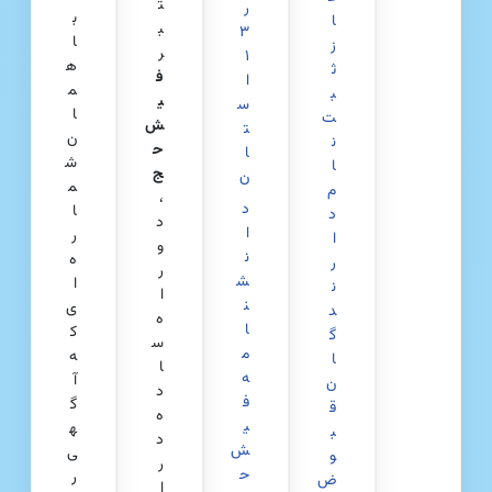
ت
ر
ب
ا
ب
۳
ا
ز
ر
۱
ه
ث
ف
ا
م
ب
ی
س
ا
ت‌
ش‌
ت
ن
ن
ح
ا
ش
ا
ج
ن
م
م
،
د
ا
د
د
ا
ر
ا
و
ن
ه‌
ر
ر
ش
ا
ن
ا
ن
ی
د
ه
ا
ک
گ
س
م
ه
ا
ا
ه
آ
ن
د
ف
گ
ق
ه
ی
ه
ب
د
ش
ی
و
ر
ح
ر
ض
ا