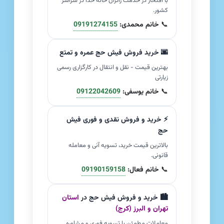
با افتخار در خدمت زائران خانه خدا در سراسر
کشور.
📞
خانم محمدی:
09191274155
🌆 خرید فروش فیش حج عمره و تمتع
بهترین قیمت - نقل و انتقال در کارگزاری رسمی
زیارتی
📞
خانم یوسفی:
09122042609
⚡ خرید و فروش نقدی و فوری فیش
حج
بالاترین قیمت خرید، تسویه آنی و معامله
قانونی.
📞
خانم فعال:
09190159158
🏙️ خرید و فروش فیش حج در
استان
تهران و البرز (کرج)
معاملات مطمئن با تسویه فوری و مشاوره