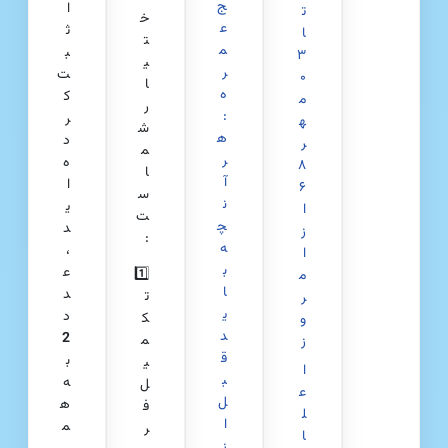
ج
ا
ت
خ
ع
ث
ا
ت
م
ب
۳
ی
ر
ت
۰
ا
ه
ک
م
ر
:
ر
ه
ش
ه
د
ر
م
ر
ه‌
۸
ا
آ
ا
۶
س
ن
ی
ا
ت
چ
د
ز
:
ه
،
ا
ب
ع
1️⃣
م
ا
د
ت
ر
ی
د
ک
و
د
2
م
ز
ق
ب
ی
ا
ب
ه
ل
ع
ل
ه
ف
ل
ا
م
ر
ا
ز