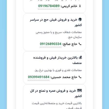
📱
خانم کریمی:
09196784089
🌍 خرید و فروش فیش حج در سراسر
کشور
معاملات شفاف، سریع و با مجوز رسمی
سازمان حج.
📞
حاج صالح:
09126890334
💰 بالاترین خریدار فیش و فروشنده
منصف
معاملات نقدی و فوری با بهترین نرخ روز.
📞
حاج محمد حسینی:
09399491684
🗺️ خرید و فروش عمره و تمتع در کل
کشور
بالاترین قیمت خرید و منصفانه‌ترین قیمت
فروش فیش.