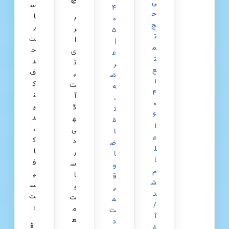
ی
س
۴
ح
ا
ب
۰
ج
ی
ر
۵
ت
ت
ا
|
م
ح
ی
ع
ت
ذ
ث
ر
ع
ف
ب
ض
۱
ک
ت
ه
۴
ن
آ
،
۰
ی
گ
ت
۶
د
ه
ق
ا
،
ی
ا
ع
ک
د
ض
ل
ا
ر
ا
ا
ف
س
و
م
ی
ا
ق
ش
س
ی
ی
د
ت
ت
م
/
:
م
ت
آ
ع
د
📱
غ