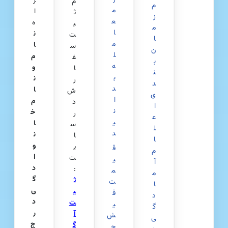
ر
م
م
م
ا
ث
ز
ع
ه
ب
م
ا
ن
ت
ا
م
ا
س
ن‌
ل
م
ف
ب
ه
و
ا
ن
ب
ن
ر
د
د
ا
ش
ی
ا
م
د
ا
ن
خ
ر
ع
ی
ا
س
ل
د
ن
ا
ا
و
ی
ق
م
ا
ت
ی
آ
د
:
م
م
گ
ث
ت
ا
ی
ب
ف
د
د
ت
ی
گ
ر
آ
ش
ی
ج‌
گ
ح