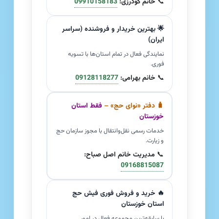
📞
خانم گودرزی:
09910158183
🌟 بهترین خریدار و فروشنده (سراسر
ایران)
نمایندگی فعال در تمام استان‌ها با تسویه
فوری.
📞
خانم بهرامی:
09128118277
🧳 دفتر «نوای حج» –
فقط استان
خوزستان
خدمات رسمی نقل‌وانتقال با مجوز سازمان حج
و زیارت.
📞
مدیریت خانم اصل صباح:
09168815087
🔥 خرید و فروش فوری فیش حج
استان خوزستان
با سابقه‌ترین مجموعه فعال در امور