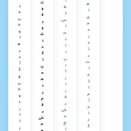
ا
ن
ه
ر
ط
و
ا
م
ل
ف
ی
ی‌
س
ر
ج
خ
ا
و
د
و
س
ش
ی
ا
ت
ن
د
ه
ا
د
ث
ی
ن
گ
ب
د
ی
ا
ت
آ
ب
ن
ا
گ
ا
م
ع
ه
ز
ح
ل
ی
ا
ت
ا
خ
ر
ر
م
و
ف
م
آ
د
ی
ف
م
ر
ش
ی
ا
ا
ح
ش
د
ا
ج
ح
گ
ز
۱
ج