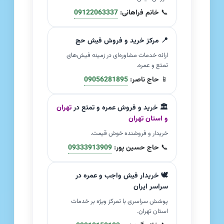
📞
خانم فراهانی:
09122063337
📍 مرکز خرید و فروش فیش حج
ارائه خدمات مشاوره‌ای در زمینه فیش‌های
تمتع و عمره.
📱
حاج ناصر:
09056281895
🏛️ خرید و فروش عمره و تمتع در
تهران
و استان تهران
خریدار و فروشنده خوش قیمت.
📞
حاج حسین پور:
09333913909
🕊️ خریدار فیش واجب و عمره در
سراسر ایران
پوشش سراسری با تمرکز ویژه بر خدمات
استان تهران.