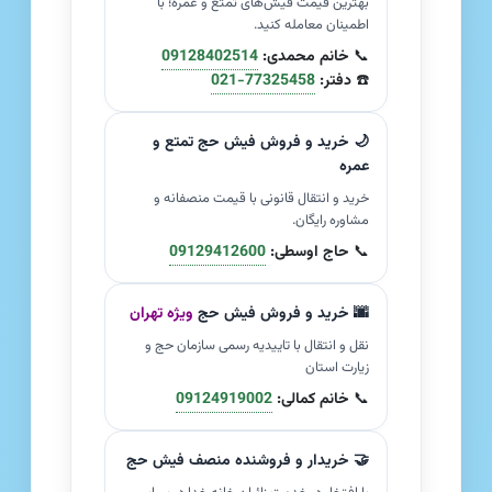
بهترین قیمت فیش‌های تمتع و عمره؛ با
اطمینان معامله کنید.
📞
خانم محمدی:
09128402514
☎️
دفتر:
021-77325458
🌙 خرید و فروش فیش حج تمتع و
عمره
خرید و انتقال قانونی با قیمت منصفانه و
مشاوره رایگان.
📞
حاج اوسطی:
09129412600
🌆 خرید و فروش فیش حج
ویژه تهران
نقل و انتقال با تاییدیه رسمی سازمان حج و
زیارت استان
📞
خانم کمالی:
09124919002
🤝 خریدار و فروشنده منصف فیش حج