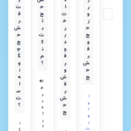
ر
ا
ح
ت
جستجو
و
ت
ج
ف
ز
خ
ث
ی
ح
ر
ب
ش‌
ج
ی
ت
ح
و
د
ک
ج
ف
و
ن
چ
ی
ف
م
گ
ش
ر
؟
و
ح
و
ن
ج
ش
ه
🔊
ف
ا
خ
ی
س
ر
ا
ش
ت
ی
و
ح
؟
د
ل
ج
ا
و
ر
ی
ا
ا
ت‌
گ