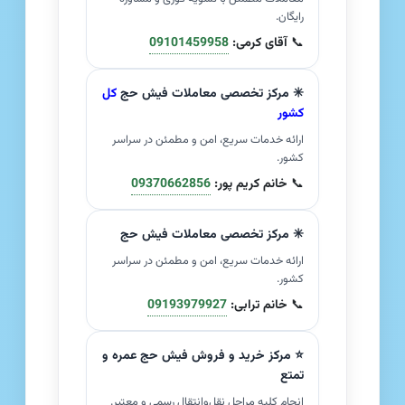
رایگان.
📞
آقای کرمی:
09101459958
✳️ مرکز تخصصی معاملات فیش حج
کل
کشور
ارائه خدمات سریع، امن و مطمئن در سراسر
کشور.
📞
خانم کریم پور:
09370662856
✳️ مرکز تخصصی معاملات فیش حج
ارائه خدمات سریع، امن و مطمئن در سراسر
کشور.
📞
خانم ترابی:
09193979927
⭐ مرکز خرید و فروش فیش حج عمره و
تمتع
انجام کلیه مراحل نقل‌وانتقال رسمی و معتبر.