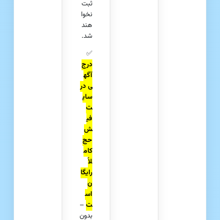
ثبت
نخوا
هند
شد.
✅
درج
آگه
ی در
سای
ت
فی
ش‌
حج
کام
لاً
رایگا
ن
اس
ت
–
بدون