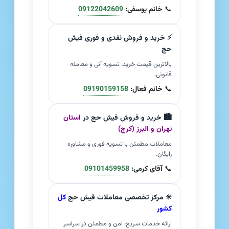
📞
خانم یوسفی:
09122042609
⚡ خرید و فروش نقدی و فوری فیش
حج
بالاترین قیمت خرید، تسویه آنی و معامله
قانونی.
📞
خانم فعال:
09190159158
🏙️ خرید و فروش فیش حج در
استان
تهران و البرز (کرج)
معاملات مطمئن با تسویه فوری و مشاوره
رایگان.
📞
آقای کرمی:
09101459958
✳️ مرکز تخصصی معاملات فیش حج
کل
کشور
ارائه خدمات سریع، امن و مطمئن در سراسر