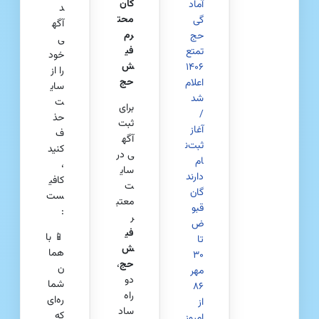
گان
آماد
د
محت
گی
آگه
رم
حج
ی
فی
تمتع
خود
ش
۱۴۰۶
را از
حج
اعلام
سای
شد
ت
برای
/
حذ
ثبت
آغاز
ف
آگه
ثبت‌ن
کنید
ی در
ام
،
سای
دارند
کافی
ت
گان
ست
معتب
قبو
:
ر
ض
فی
📱 با
تا
ش‌
هما
۳۰
حج
،
ن
مهر
دو
شما
۸۶
راه
ره‌ای
از
ساد
که
امروز