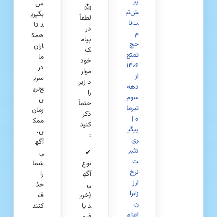
پی
س
📩
ش‌ثب
بگیری
لطفاً
ت‌نا
د تا
در
م
همک
پیام
حج
اران
ک
تمتع
ما
خود
۱۴۰۶
در
موار
از
سری
د زیر
دهه
ع‌تری
را
سوم
ن
حتماً
تیرما
زمان
ذکر
ه |
ممک
کنید
پیگی
ن،
:
ری
آگه
تثبی
✔
ی
ت
نوع
شما
نرخ
آگه
را
ارز
ی
حذ
زائرا
(خری
ف
ن
د یا
کنند
اعزام‌
فرو
.