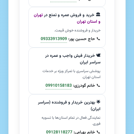
🏛️ خرید و فروش عمره و تمتع در
تهران
و استان تهران
خریدار و فروشنده خوش قیمت.
📞
حاج حسین پور:
09333913909
🕊️ خریدار فیش واجب و عمره در
سراسر ایران
پوشش سراسری با تمرکز ویژه بر خدمات
استان تهران.
📞
خانم گودرزی:
09910158183
🌟 بهترین خریدار و فروشنده (سراسر
ایران)
نمایندگی فعال در تمام استان‌ها با تسویه
فوری.
📞
خانم بهرامی:
09128118277