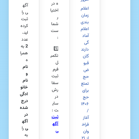
ه در
آگه
اعلام
اختیا
ی را
زمان‌
ر
ثبت
بندی
شما
کرده‌
اعلام
ست
اید،
آماد
:
عدد
گی
2
به
1️⃣
دارند
همرا
تکمی
گان
ه
ل
قبو
نام
فرم
ض
و
ثبت
حج
نام
سفا
تمتع
خانو
رش
برای
ادگی
در
حج
درج‌
سای
۱۴۰۶
شده
ت :
/
در
ثبت
آغاز
آگه
آگه
فراخ
ی
را
ی
وان
به
از ۲۱