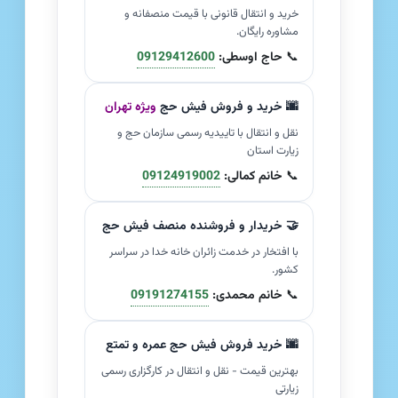
خرید و انتقال قانونی با قیمت منصفانه و
مشاوره رایگان.
📞
حاج اوسطی:
09129412600
🌆 خرید و فروش فیش حج
ویژه تهران
نقل و انتقال با تاییدیه رسمی سازمان حج و
زیارت استان
📞
خانم کمالی:
09124919002
🤝 خریدار و فروشنده منصف فیش حج
با افتخار در خدمت زائران خانه خدا در سراسر
کشور.
📞
خانم محمدی:
09191274155
🌆 خرید فروش فیش حج عمره و تمتع
بهترین قیمت - نقل و انتقال در کارگزاری رسمی
زیارتی