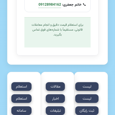
📞
خانم جعفری:
09128984162
برای استعلام قیمت دقیق و انجام معاملات
قانونی، مستقیماً با شماره‌های فوق تماس
بگیرید.
لیست
مقالات
استعلام
فروشندگان
فیش
اولویت
لیست
اخبار
استعلام
فیش حج
حج
عمره
خریداران
حج و
اولویت
ثبت رایگان
تبلیغات
سامانه
ملت