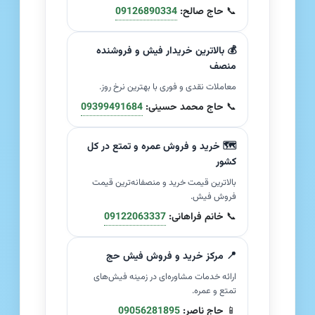
📞
حاج صالح:
09126890334
💰 بالاترین خریدار فیش و فروشنده
منصف
معاملات نقدی و فوری با بهترین نرخ روز.
📞
حاج محمد حسینی:
09399491684
🗺️ خرید و فروش عمره و تمتع در کل
کشور
بالاترین قیمت خرید و منصفانه‌ترین قیمت
فروش فیش.
📞
خانم فراهانی:
09122063337
📍 مرکز خرید و فروش فیش حج
ارائه خدمات مشاوره‌ای در زمینه فیش‌های
تمتع و عمره.
📱
حاج ناصر:
09056281895