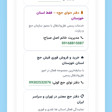
🧳 دفتر «نوای حج» –
فقط استان
خوزستان
خدمات رسمی نقل‌وانتقال با مجوز سازمان حج
و زیارت.
📞
مدیریت خانم اصل صباح:
09168815087
🔥 خرید و فروش فوری فیش حج
استان خوزستان
با سابقه‌ترین مجموعه فعال در امور
نقل‌وانتقال رسمی.
📞
دفتر نوای حج کوتی:
09302532076
📋 دفتر حج معتبر در تهران و سراسر
ایران
نمایندگی فعال استان ها نقدی و فوری