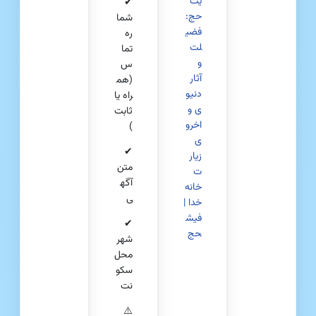
یث
✔
حج:
شما
فضی
ره
لت
تما
و
س
آثار
(هم
دنیو
راه یا
ی و
ثابت
اخرو
)
ی
✔
زیار
متن
ت
آگه
خانه
ی
خدا |
فیش
✔
حج
شهر
محل
سکو
نت
⚠️