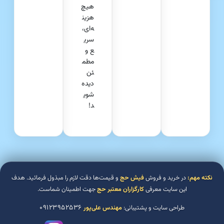
هیچ
هزین
ه‌ای،
سری
ع و
مطم
ئن
دیده
شوی
د!
نکته مهم:
در خرید و فروش
فیش حج
و قیمت‌ها دقت لازم را مبذول فرمائید. هدف
این سایت معرفی
کارگزاران معتبر حج
جهت اطمینان شماست.
۰۹۱۲۳۹۵۲۵۳۶
طراحی سایت و پشتیبانی:
مهندس علی‌پور