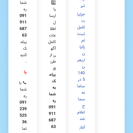
2️⃣
شما
تیر
یا
ره
جزئیا
ارسا
091
ت
ل
911
کامل
اطلا
687
ثبت‌ن
عات
63
ام
کامل
پیام
زائرا
آگه
ک
ن
ی از
کنید
اربعی
طری
.
ن
ق
یا
140
پیام
5 در
ک
📞 با
ساما
به
شما
نه
شما
ره
سما
ره
091
ح
091
239
اعلام
911
525
شد
687
36
63
آغاز
تما