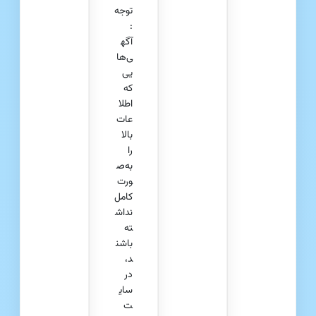
توجه
:
آگه
ی‌ها
یی
که
اطلا
عات
بالا
را
به‌ص
ورت
کامل
نداش
ته
باشن
د،
در
سای
ت