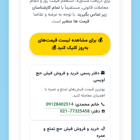
برای دریافت مشاوره، استعلام قیمت روز و انجام
معاملات قانونی، مستقیماً با
تمام کارشناسان
زیر تماس بگیرید
. با توجه به عرضه و تقاضا
قیمت ها متغیر
است.
💰 برای مشاهده لیست قیمت‌های
به‌روز کلیک کنید 💰
🕋 دفتر رسمی خرید و فروش فیش حج
اویسی
بهترین قیمت فیش‌های تمتع و عمره؛ با
اطمینان معامله کنید.
📞
خانم محمدی:
09128402514
☎️
دفتر:
021-77325458
🌙 خرید و فروش فیش حج تمتع و
عمره