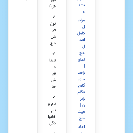
نشد
ش)
ه
✔
مراح
نوع
ل
فی
کامل
ش
اعما
حج
ل
حج
✔
تمتع
تعدا
|
د
راهن
فی
مای
ش‌
گام‌ب
ها
ه‌گام
✔
زائرا
نام و
ن |
نام
فیش
خانوا
حج
دگی
احاد