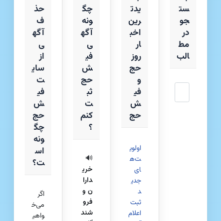
ست
یدت
چگ
حذ
جو
رین
ونه
ف
در
اخب
آگه
آگه
مط
ار
ی
ی
الب
روز
فی
از
حج
ش
سای
و
حج
ت
جستجو
فی
ثب
فی
ش
ت
ش‌
حج
کنم
حج
؟
چگ
ونه
اولوی
اس
🔊
ت‌ه
ت؟
خری
ای
دارا
جدی
ن و
د
اگر
فرو
ثبت
می‌خ
شند
اعلام
واهی