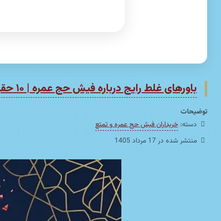
باورهای غلط رایج درباره فیش حج عمره | ۱۰ حقیقتی که باید بدانید
توضیحات
دسته:
خریداران فیش حج عمره و تمتع
منتشر شده در 17 مرداد 1405