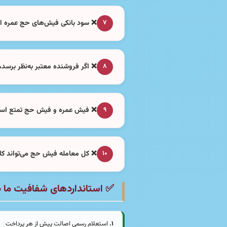
❌ سود بانکی فیش‌های حج عمره اص
۷
❌ اگر فروشنده معتبر به‌نظر برسد،
۸
❌ فیش عمره و فیش حج تمتع اسا
۹
❌ کل معامله فیش حج می‌تواند کامل
۱۰
✅ استانداردهای شفافیت ما د
۱.
استعلام رسمی اصالت پیش از هر پرداخت